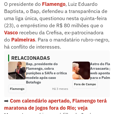
O presidente do
Flamengo
, Luiz Eduardo
Baptista, o Bap, defendeu a transparência de
uma liga única, questionou nesta quinta-feira
(23), o empréstimo de R$ 80 milhões que o
Vasco
recebeu da Crefisa, ex-patrocinadora
do
Palmeiras
. Para o mandatário rubro-negro,
há conflito de interesses.
RELACIONADAS
Bap, presidente do
Astro do Flam
Flamengo, cobra
Arrascaeta pr
punições a SAFs e critica
web aponta in
modelo após caso
para o Palmei
Botafogo
Fora de Campo
Flamengo
Há 3 meses
➡️
Com calendário apertado, Flamengo terá
maratona de jogos fora do Rio; veja