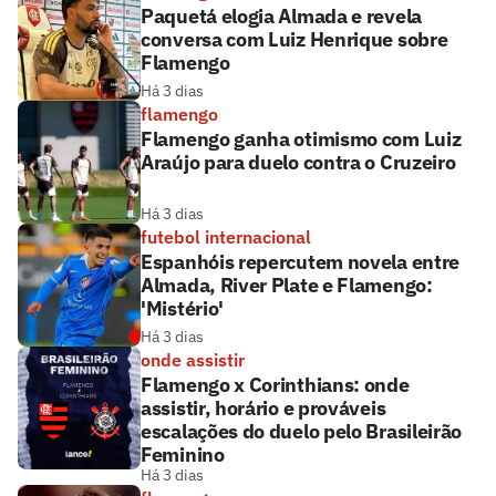
Paquetá elogia Almada e revela
conversa com Luiz Henrique sobre
Flamengo
Há 3 dias
flamengo
Flamengo ganha otimismo com Luiz
Araújo para duelo contra o Cruzeiro
Há 3 dias
futebol internacional
Espanhóis repercutem novela entre
Almada, River Plate e Flamengo:
'Mistério'
Há 3 dias
onde assistir
Flamengo x Corinthians: onde
assistir, horário e prováveis
escalações do duelo pelo Brasileirão
Feminino
Há 3 dias