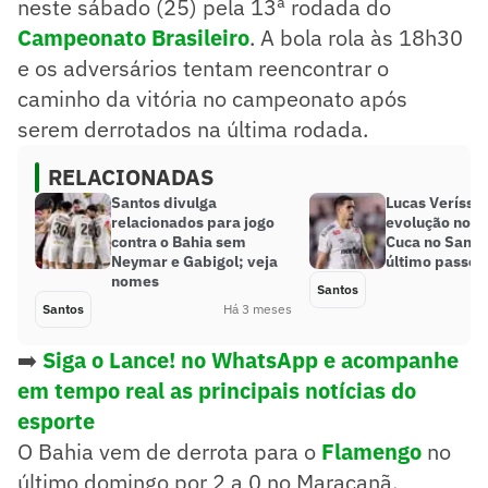
neste sábado (25) pela 13ª rodada do
Campeonato Brasileiro
. A bola rola às 18h30
e os adversários tentam reencontrar o
caminho da vitória no campeonato após
serem derrotados na última rodada.
RELACIONADAS
Santos divulga
Lucas Veríssi
relacionados para jogo
evolução no t
contra o Bahia sem
Cuca no Santos
Neymar e Gabigol; veja
último passe’
nomes
Santos
Santos
Há 3 meses
➡️
Siga o Lance! no WhatsApp e acompanhe
em tempo real as principais notícias do
esporte
O Bahia vem de derrota para o
Flamengo
no
último domingo por 2 a 0 no Maracanã,