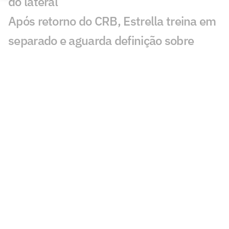
do lateral
Após retorno do CRB, Estrella treina em
separado e aguarda definição sobre
futuro no Vasco
Craque Neto sai em defesa do Neymar
em polêmica: 'Foi monstro'
Copa do Mundo Feminina vai suspender
calendário do masculino em 2027
Mauro Cezar critica Neymar em Remo x
Santos: 'Obrigação'
São Paulo acerta empréstimo de Tapia
para time dos Estados Unidos