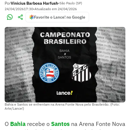
Por
Vinicius Barbosa Harfush
•
São Paulo (SP)
24/04/2026
17:30
•
Atualizado em
24/04/2026
Favorite o Lance! no Google
Bahia e Santos se enfrentam na Arena Fonte Nova pelo Brasileirão. (Foto:
Arte/Lance!)
O
Bahia
recebe o
Santos
na Arena Fonte Nova