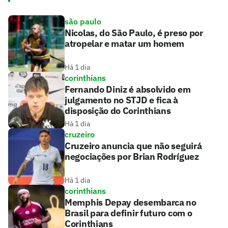
são paulo
Nicolas, do São Paulo, é preso por
atropelar e matar um homem
Há 1 dia
corinthians
Fernando Diniz é absolvido em
julgamento no STJD e fica à
disposição do Corinthians
Há 1 dia
cruzeiro
Cruzeiro anuncia que não seguirá
negociações por Brian Rodríguez
Há 1 dia
corinthians
Memphis Depay desembarca no
Brasil para definir futuro com o
Corinthians