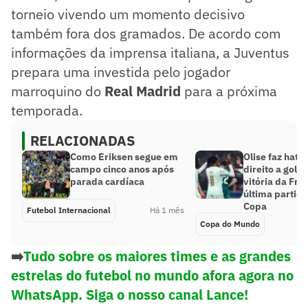
torneio vivendo um momento decisivo
também fora dos gramados. De acordo com
informações da imprensa italiana, a Juventus
prepara uma investida pelo jogador
marroquino do
Real Madrid
para a próxima
temporada.
RELACIONADAS
Como Eriksen segue em
Olise faz hat-
campo cinco anos após
direito a gola
parada cardíaca
vitória da Fra
última partida
Copa
Futebol Internacional
Há 1 mês
Copa do Mundo
➡️
Tudo sobre os maiores times e as grandes
estrelas do futebol no mundo afora agora no
WhatsApp. Siga o nosso canal Lance!