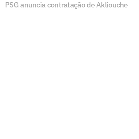
PSG anuncia contratação de Akliouche
por 50 milhões de euros
Bracks mantém esperança por Fred no
Atlético: 'Temos essa chama acesa'
Ansu Fati destaca estilo de Filipe Luís no
Monaco: 'Vai ser bom para mim'
Ex-Botafogo, Lucas Perri se aproxima de
clube da Itália
Após fracasso na Copa do Mundo,
Uruguai anuncia Diego Forlán como novo
técnico
Copa Feminina irá parar calendário do