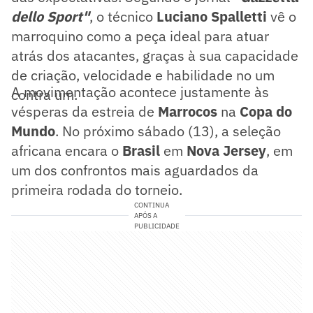
dello Sport"
, o técnico
Luciano Spalletti
vê o
marroquino como a peça ideal para atuar
atrás dos atacantes, graças à sua capacidade
de criação, velocidade e habilidade no um
A movimentação acontece justamente às
contra um.
vésperas da estreia de
Marrocos
na
Copa do
Mundo
. No próximo sábado (13), a seleção
africana encara o
Brasil
em
Nova Jersey
, em
um dos confrontos mais aguardados da
primeira rodada do torneio.
CONTINUA
APÓS A
PUBLICIDADE