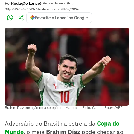
Por
Redação Lance!
•
Rio de Janeiro (RJ)
08/06/2026
22:43
•
Atualizado em
08/06/2026
Favorite o Lance! no Google
Brahim Díaz em ação pela seleção de Marrocos (Foto: Gabriel Bouys/AFP)
Adversário do Brasil na estreia da
Copa do
Mundo
, o meia
Brahim Díaz
pode chegar ao