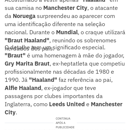
sua camisa no
Manchester City
, o atacante
da
Noruega
surpreendeu ao aparecer com
uma identificação diferente na seleção
nacional. Durante o
Mundial
, o craque utilizará
"Braut Haaland"
, reunindo os sobrenomes
O detalhe tem um significado especial.
herdados dos pais.
"Braut"
é uma homenagem à mãe do jogador,
Gry Marita Braut
, ex-heptatleta que competiu
profissionalmente nas décadas de 1980 e
1990. Já
"Haaland"
faz referência ao pai,
Alfie Haaland
, ex-jogador que teve
passagens por clubes importantes da
Inglaterra, como
Leeds United
e
Manchester
City
.
CONTINUA
APÓS A
PUBLICIDADE