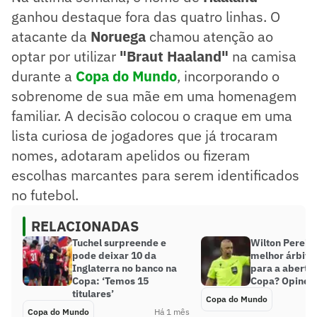
ganhou destaque fora das quatro linhas. O
atacante da
Noruega
chamou atenção ao
optar por utilizar
"Braut Haaland"
na camisa
durante a
Copa do Mundo
, incorporando o
sobrenome de sua mãe em uma homenagem
familiar. A decisão colocou o craque em uma
lista curiosa de jogadores que já trocaram
nomes, adotaram apelidos ou fizeram
escolhas marcantes para serem identificados
no futebol.
RELACIONADAS
Tuchel surpreende e
Wilton Pereira
pode deixar 10 da
melhor árbitro
Inglaterra no banco na
para a abertu
Copa: ‘Temos 15
Copa? Opine!
titulares’
Copa do Mundo
Copa do Mundo
Há 1 mês