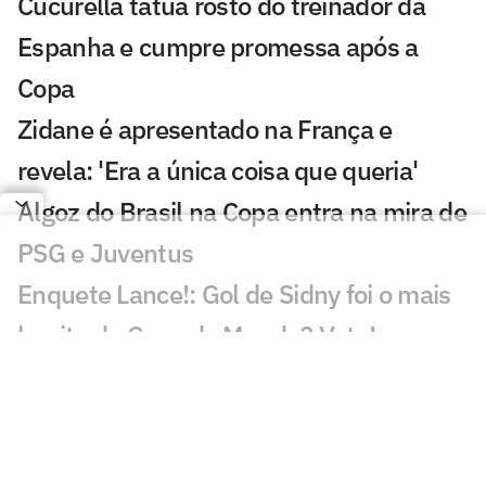
Cucurella tatua rosto do treinador da
Espanha e cumpre promessa após a
Copa
Zidane é apresentado na França e
revela: 'Era a única coisa que queria'
Algoz do Brasil na Copa entra na mira de
PSG e Juventus
Enquete Lance!: Gol de Sidny foi o mais
bonito da Copa do Mundo? Vote!
Gol de Cabo Verde é eleito o melhor da
Copa do Mundo
De cerveja a cachorro-quente: Fifa