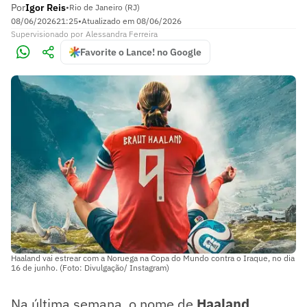
Por
Igor Reis
•
Rio de Janeiro (RJ)
08/06/2026
21:25
•
Atualizado em
08/06/2026
Supervisionado
por
Alessandra Ferreira
Favorite o Lance! no Google
Haaland vai estrear com a Noruega na Copa do Mundo contra o Iraque, no dia
16 de junho. (Foto: Divulgação/ Instagram)
Na última semana, o nome de
Haaland