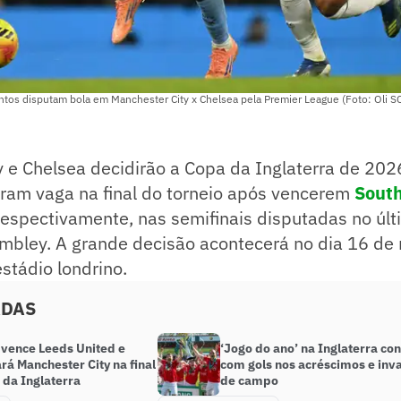
ntos disputam bola em Manchester City x Chelsea pela Premier League (Foto: Oli 
 e Chelsea decidirão a Copa da Inglaterra de 202
iram vaga na final do torneio após vencerem
Sout
 respectivamente, nas semifinais disputadas no últ
ley. A grande decisão acontecerá no dia 16 de 
stádio londrino.
ADAS
 vence Leeds United e
‘Jogo do ano’ na Inglaterra con
rá Manchester City na final
com gols nos acréscimos e inv
 da Inglaterra
de campo