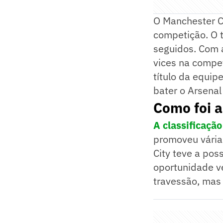
O Manchester Ci
competição. O 
seguidos. Com a
vices na compe
título da equip
bater o Arsenal
Como foi a
A classificaçã
promoveu várias
City teve a pos
oportunidade v
travessão, mas 