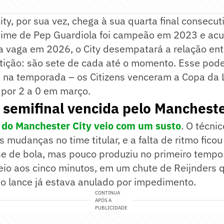
ty, por sua vez, chega à sua quarta final consecut
time de Pep Guardiola foi campeão em 2023 e acu
 vaga em 2026, o City desempatará a relação entr
tição: são sete de cada até o momento. Esse pod
e na temporada – os Citizens venceram a Copa da 
 por 2 a 0 em março.
 semifinal vencida pelo Mancheste
o do Manchester City veio com um susto
. O técni
 mudanças no time titular, e a falta de ritmo ficou
se de bola, mas pouco produziu no primeiro tempo
eio aos cinco minutos, em um chute de Reijnders 
o lance já estava anulado por impedimento.
CONTINUA
APÓS A
PUBLICIDADE