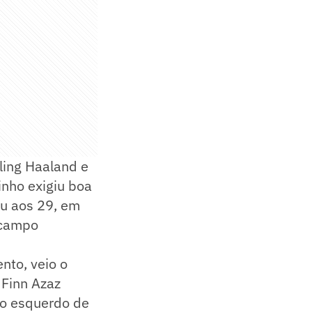
ling Haaland e
nho exigiu boa
ou aos 29, em
o campo
nto, veio o
 Finn Azaz
to esquerdo de