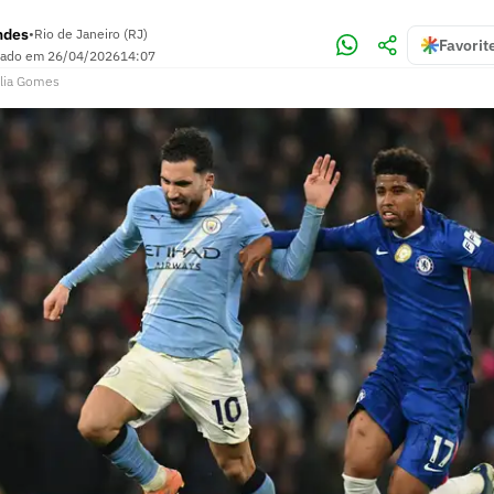
ndes
•
Rio de Janeiro (RJ)
Favorit
zado em
26/04/2026
14:07
lia Gomes