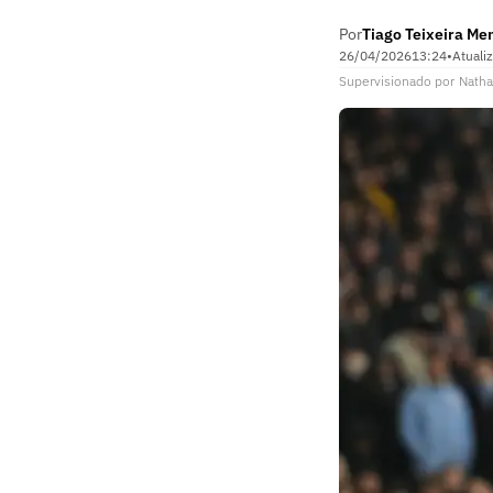
Por
Tiago Teixeira Me
26/04/2026
13:24
•
Atuali
Supervisionado
por
Natha