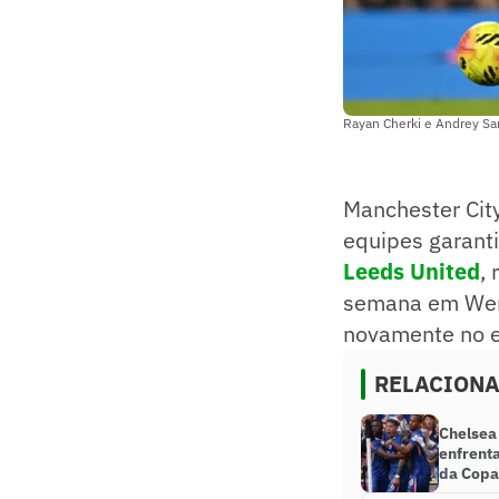
Rayan Cherki e Andrey Sa
Manchester City
equipes garant
Leeds United
,
semana em Wemb
novamente no e
RELACION
Chelsea
enfrenta
da Copa