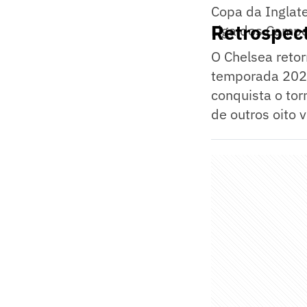
Copa da Inglate
Retrospect
Liga dos Campe
O Chelsea retor
temporada 2021
conquista o tor
de outros oito v