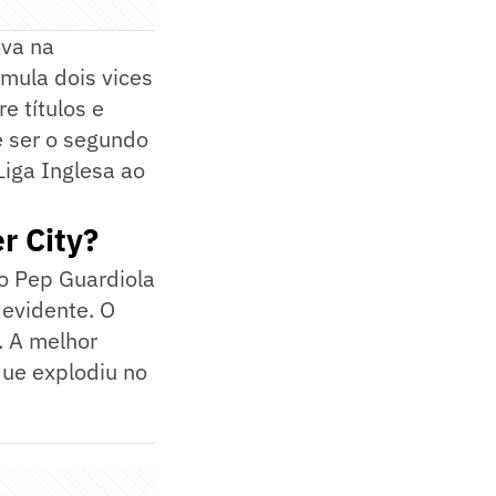
iva na
mula dois vices
e títulos e
e ser o segundo
Liga Inglesa ao
r City?
co Pep Guardiola
 evidente. O
. A melhor
que explodiu no