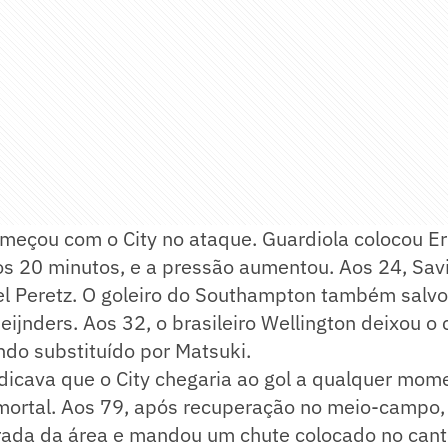
omeçou com o City no ataque. Guardiola colocou Er
s 20 minutos, e a pressão aumentou. Aos 24, Savi
el Peretz. O goleiro do Southampton também salv
Reijnders. Aos 32, o brasileiro Wellington deixou 
do substituído por Matsuki.
icava que o City chegaria ao gol a qualquer mome
mortal. Aos 79, após recuperação no meio-campo,
rada da área e mandou um chute colocado no can