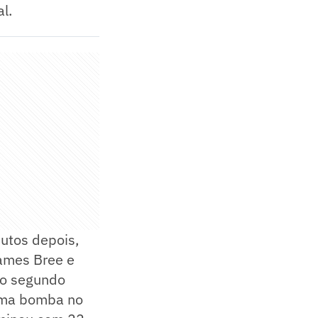
l.
nutos depois,
ames Bree e
do segundo
 uma bomba no