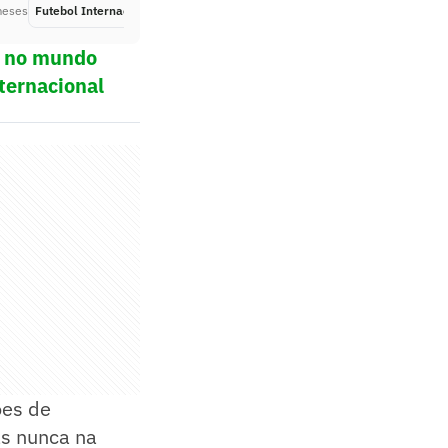
meses
Futebol Internacional
Há 3 meses
ol no mundo
ternacional
ões de
as nunca na