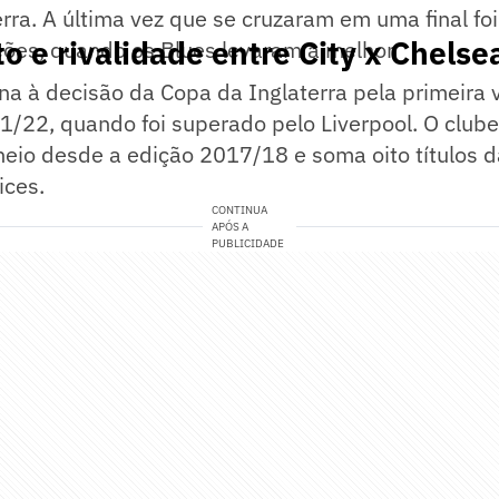
rra. A última vez que se cruzaram em uma final fo
o e rivalidade entre City x Chelse
ões, quando os Blues levaram a melhor.
na à decisão da Copa da Inglaterra pela primeira 
/22, quando foi superado pelo Liverpool. O clube
neio desde a edição 2017/18 e soma oito títulos 
ices.
CONTINUA
APÓS A
PUBLICIDADE