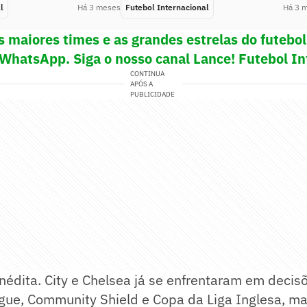
l
Há 3 meses
Futebol Internacional
Há 3 
s maiores times e as grandes estrelas do futeb
 WhatsApp. Siga o nosso canal Lance! Futebol In
CONTINUA
APÓS A
PUBLICIDADE
inédita. City e Chelsea já se enfrentaram em decis
ue, Community Shield e Copa da Liga Inglesa, m