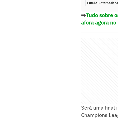
Futebol Internaciona
➡️
Tudo sobre o
afora agora no
Será uma final 
Champions Leag