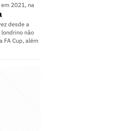
i em 2021, na
a
vez desde a
 londrino não
da FA Cup, além