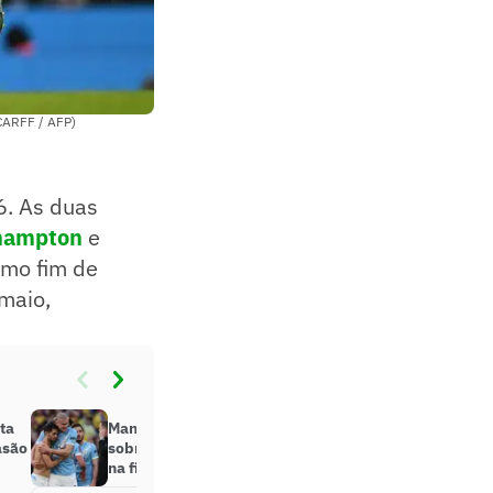
SCARFF / AFP)
6. As duas
hampton
e
imo fim de
maio,
ta
Manchester City sofre, mas vira
asão
sobre Southampton e garante vaga
na final da Copa da Inglaterra