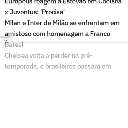
Europeus reagem a Estevão em Chelsea
x Juventus: 'Precisa'
Milan e Inter de Milão se enfrentam em
amistoso com homenagem a Franco
Baresi
Chelsea volta a perder na pré-
temporada, e brasileiros passam em
branco
Federação Chilena concede autorização
especial para Vozinha; entenda
Veja gol em Chelsea x Juventus: Edon
Zhegrova decide amistoso