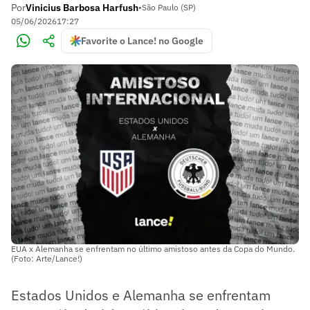
Por
Vinicius Barbosa Harfush
•
São Paulo (SP)
05/06/2026
17:27
Favorite o Lance! no Google
EUA x Alemanha se enfrentam no último amistoso antes da Copa do Mundo.
(Foto: Arte/Lance!)
Estados Unidos e Alemanha se enfrentam