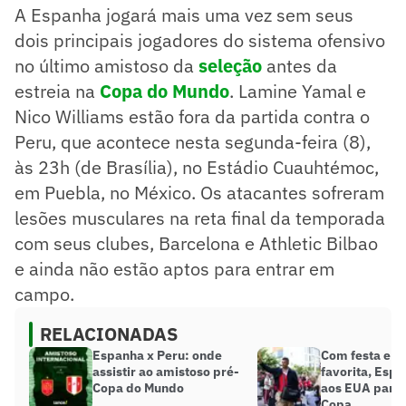
A Espanha jogará mais uma vez sem seus
dois principais jogadores do sistema ofensivo
no último amistoso da
seleção
antes da
estreia na
Copa do Mundo
. Lamine Yamal e
Nico Williams estão fora da partida contra o
Peru, que acontece nesta segunda-feira (8),
às 23h (de Brasília), no Estádio Cuauhtémoc,
em Puebla, no México. Os atacantes sofreram
lesões musculares na reta final da temporada
com seus clubes, Barcelona e Athletic Bilbao
e ainda não estão aptos para entrar em
campo.
RELACIONADAS
Espanha x Peru: onde
Com festa e c
assistir ao amistoso pré-
favorita, Esp
Copa do Mundo
aos EUA para 
Copa