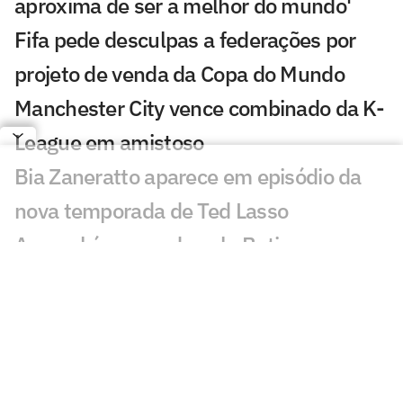
aproxima de ser a melhor do mundo'
Fifa pede desculpas a federações por
projeto de venda da Copa do Mundo
Manchester City vence combinado da K-
League em amistoso
Bia Zaneratto aparece em episódio da
nova temporada de Ted Lasso
Arsenal é superado pelo Betis em
amistoso com golaço de Deossa
PSG sofre dura derrota em amistoso
pré-temporada para o Mallorca
Com festa, Salah é recebido por