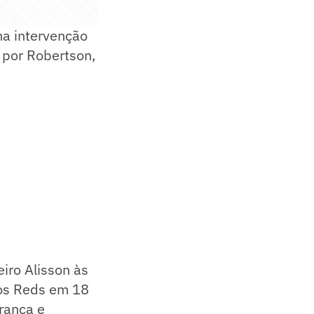
ma intervenção
 por Robertson,
eiro Alisson às
los Reds em 18
rança e