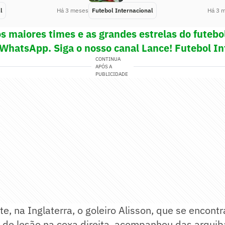
l
Há 3 meses
Futebol Internacional
Há 3 
s maiores times e as grandes estrelas do futeb
 WhatsApp. Siga o nosso canal Lance! Futebol In
CONTINUA
APÓS A
PUBLICIDADE
, na Inglaterra, o goleiro Alisson, que se encontr
 de lesão na coxa direita, acompanhou das arqui