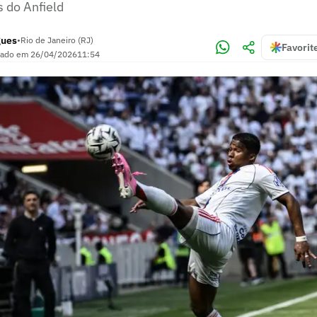
 do Anfield
gues
•
Rio de Janeiro (RJ)
Favorit
zado em
26/04/2026
11:54