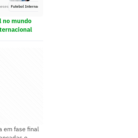
meses
Futebol Internacional
Há 3 meses
ol no mundo
ternacional
a em fase final
bancadas o