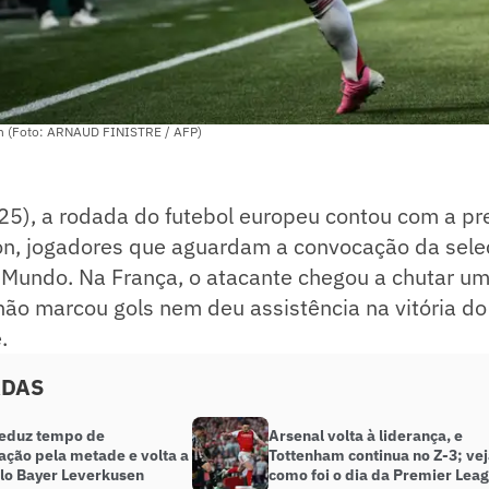
on (Foto: ARNAUD FINISTRE / AFP)
25), a rodada do futebol europeu contou com a p
on, jogadores que aguardam a convocação da seleç
Mundo. Na França, o atacante chegou a chutar uma
ão marcou gols nem deu assistência na vitória do
.
ADAS
reduz tempo de
Arsenal volta à liderança, e
ação pela metade e volta a
Tottenham continua no Z-3; ve
elo Bayer Leverkusen
como foi o dia da Premier Lea