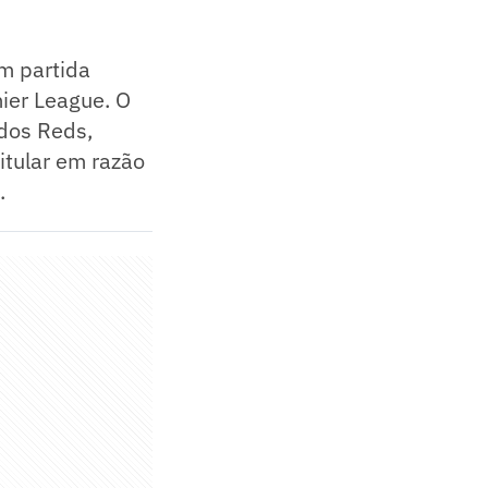
em partida
mier League. O
 dos Reds,
itular em razão
.