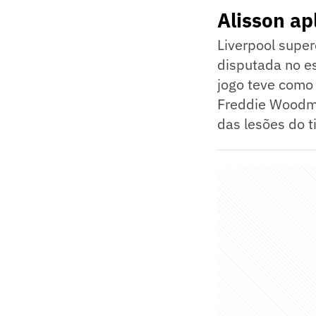
Alisson ap
Liverpool super
disputada no es
jogo teve como
Freddie Woodman
das lesões do t