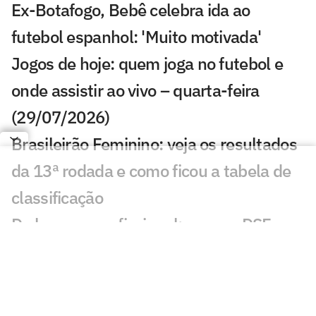
Ex-Botafogo, Bebê celebra ida ao
futebol espanhol: 'Muito motivada'
Jogos de hoje: quem joga no futebol e
onde assistir ao vivo – quarta-feira
(29/07/2026)
Brasileirão Feminino: veja os resultados
da 13ª rodada e como ficou a tabela de
classificação
Da base ao profissional: como a DSF
Sports gerencia carreiras no futebol
feminino
'O talento bruto está na comunidade': a