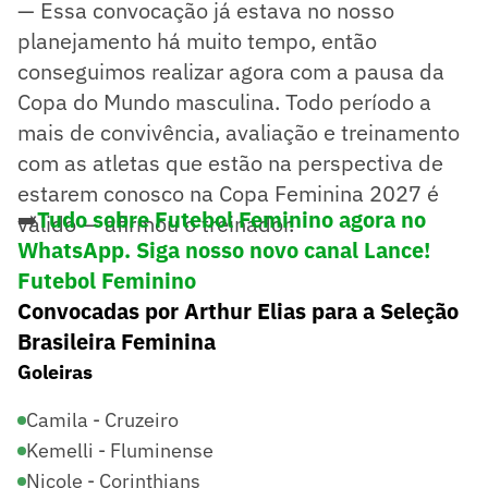
— Essa convocação já estava no nosso
planejamento há muito tempo, então
conseguimos realizar agora com a pausa da
Copa do Mundo masculina. Todo período a
mais de convivência, avaliação e treinamento
com as atletas que estão na perspectiva de
estarem conosco na Copa Feminina 2027 é
➡️
Tudo sobre Futebol Feminino agora no
válido — afirmou o treinador.
WhatsApp. Siga nosso novo canal Lance!
Futebol Feminino
Convocadas por Arthur Elias para a Seleção
Brasileira Feminina
Goleiras
Camila - Cruzeiro
Kemelli - Fluminense
Nicole - Corinthians