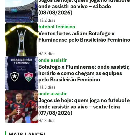
onde assistir ao vivo – sábado
(08/08/2026)
Há 2 dias
futebol feminino
Ventos fortes adiam Botafogo x
Fluminense pelo Brasileirão Feminino
Há 3 dias
onde assistir
Botafogo x Fluminense: onde assistir,
horário e como chegam as equipes
pelo Brasileirão Feminino
Há 3 dias
onde assistir
Jogos de hoje: quem joga no futebol e
onde assistir ao vivo – sexta-feira
(07/08/2026)
Há 3 dias
MAIS LANCE!