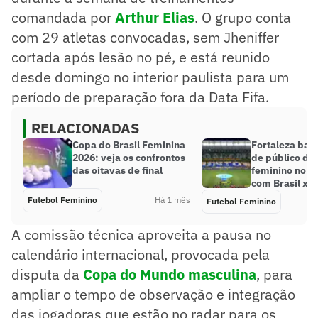
comandada por
Arthur Elias
. O grupo conta
com 29 atletas convocadas, sem Jheniffer
cortada após lesão no pé, e está reunido
desde domingo no interior paulista para um
período de preparação fora da Data Fifa.
RELACIONADAS
Copa do Brasil Feminina
Fortaleza bat
2026: veja os confrontos
de público do 
das oitavas de final
feminino no N
com Brasil x 
Futebol Feminino
Há 1 mês
Futebol Feminino
A comissão técnica aproveita a pausa no
calendário internacional, provocada pela
disputa da
Copa do Mundo masculina
, para
ampliar o tempo de observação e integração
das jogadoras que estão no radar para os