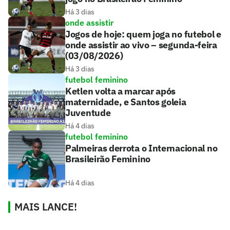
Há 3 dias
onde assistir
Jogos de hoje: quem joga no futebol e
onde assistir ao vivo – segunda-feira
(03/08/2026)
Há 3 dias
futebol feminino
Ketlen volta a marcar após
maternidade, e Santos goleia
Juventude
Há 4 dias
futebol feminino
Palmeiras derrota o Internacional no
Brasileirão Feminino
Há 4 dias
MAIS LANCE!