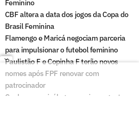
Feminino
CBF altera a data dos jogos da Copa do
Brasil Feminina
Flamengo e Maricá negociam parceria
para impulsionar o futebol feminino
Paulistão F e Copinha F terão novos
nomes após FPF renovar com
patrocinador
Conheça a psicóloga que virou agente
Fifa e criou método próprio na Left
Sports Women
Fifa divulga música oficial da Copa do