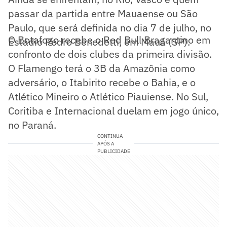
passar da partida entre Mauaense ou São
Paulo, que será definida no dia 7 de julho, no
O Botafogo recebe o Red Bull Bragantino em
Estádio Pedro Benedetti, em Mauá (SP).
confronto de dois clubes da primeira divisão.
O Flamengo terá o 3B da Amazônia como
adversário, o Itabirito recebe o Bahia, e o
Atlético Mineiro o Atlético Piauiense. No Sul,
Coritiba e Internacional duelam em jogo único,
no Paraná.
CONTINUA
APÓS A
PUBLICIDADE