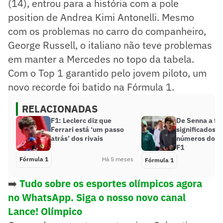
(14), entrou para a história com a pole
position de Andrea Kimi Antonelli. Mesmo
com os problemas no carro do companheiro,
George Russell, o italiano não teve problemas
em manter a Mercedes no topo da tabela.
Com o Top 1 garantido pelo jovem piloto, um
novo recorde foi batido na Fórmula 1.
RELACIONADAS
F1: Leclerc diz que
De Senna a fut
Ferrari está ‘um passo
significados d
atrás’ dos rivais
números dos p
F1
Fórmula 1
Há 5 meses
Fórmula 1
➡️
Tudo sobre os esportes olímpicos agora
no WhatsApp. Siga o nosso novo canal
Lance! Olímpico