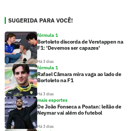
SUGERIDA PARA VOCÊ!
fórmula 1
Bortoleto discorda de Verstappen na
F1: 'Devemos ser capazes'
Há 3 dias
fórmula 1
Rafael Câmara mira vaga ao lado de
Bortoleto na F1
Há 3 dias
mais esportes
De João Fonseca a Poatan: leilão de
Neymar vai além do futebol
Há 3 dias