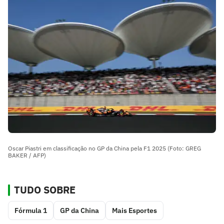
Oscar Piastri em classificação no GP da China pela F1 2025 (Foto: GREG
BAKER / AFP)
TUDO SOBRE
Fórmula 1
GP da China
Mais Esportes