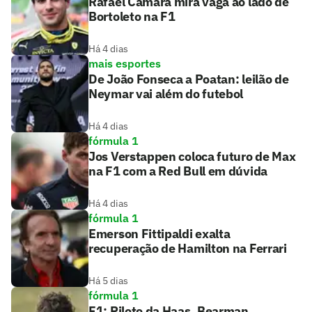
Rafael Câmara mira vaga ao lado de
Bortoleto na F1
Há 4 dias
mais esportes
De João Fonseca a Poatan: leilão de
Neymar vai além do futebol
Há 4 dias
fórmula 1
Jos Verstappen coloca futuro de Max
na F1 com a Red Bull em dúvida
Há 4 dias
fórmula 1
Emerson Fittipaldi exalta
recuperação de Hamilton na Ferrari
Há 5 dias
fórmula 1
F1: Piloto da Haas, Bearman