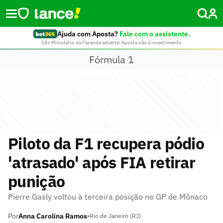
Ajuda com Aposta?
Fale com o assistente.
18+ Ministério da Fazenda adverte: Aposta não é investimento
Fórmula 1
Piloto da F1 recupera pódio
'atrasado' após FIA retirar
punição
Pierre Gasly voltou à terceira posição no GP de Mônaco
Por
Anna Carolina Ramos
•
Rio de Janeiro (RJ)