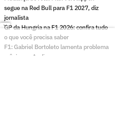
segue na Red Bull para F1 2027, diz
jornalista
GP da Hungria na F1 2026: confira tudo
o que você precisa saber
F1: Gabriel Bortoleto lamenta problema
crônico na Audi
Rivais de Rafa Câmara por vaga na F1
correm no GP da Hungria
Áudio vazado mostra ataque de piloto
da F1: 'Inacreditável pra c***'
Brasileiro será reserva na Fórmula 1 em