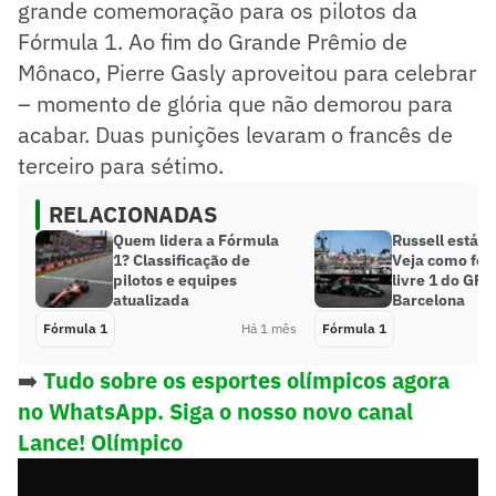
grande comemoração para os pilotos da
Fórmula 1. Ao fim do Grande Prêmio de
Mônaco, Pierre Gasly aproveitou para celebrar
– momento de glória que não demorou para
acabar. Duas punições levaram o francês de
terceiro para sétimo.
RELACIONADAS
Quem lidera a Fórmula
Russell está d
1? Classificação de
Veja como foi 
pilotos e equipes
livre 1 do GP 
atualizada
Barcelona
Fórmula 1
Há 1 mês
Fórmula 1
➡️
Tudo sobre os esportes olímpicos agora
no WhatsApp. Siga o nosso novo canal
Lance! Olímpico