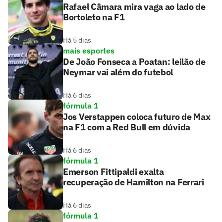
Rafael Câmara mira vaga ao lado de
Bortoleto na F1
Há 5 dias
mais esportes
De João Fonseca a Poatan: leilão de
Neymar vai além do futebol
Há 6 dias
fórmula 1
Jos Verstappen coloca futuro de Max
na F1 com a Red Bull em dúvida
Há 6 dias
fórmula 1
Emerson Fittipaldi exalta
recuperação de Hamilton na Ferrari
Há 6 dias
fórmula 1