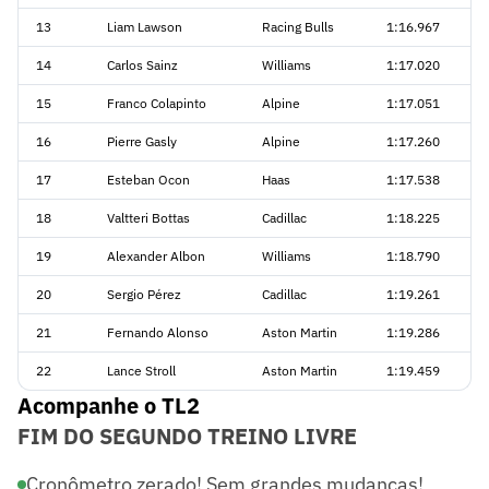
13
Liam Lawson
Racing Bulls
1:16.967
14
Carlos Sainz
Williams
1:17.020
15
Franco Colapinto
Alpine
1:17.051
16
Pierre Gasly
Alpine
1:17.260
17
Esteban Ocon
Haas
1:17.538
18
Valtteri Bottas
Cadillac
1:18.225
19
Alexander Albon
Williams
1:18.790
20
Sergio Pérez
Cadillac
1:19.261
21
Fernando Alonso
Aston Martin
1:19.286
22
Lance Stroll
Aston Martin
1:19.459
Acompanhe o TL2
FIM DO SEGUNDO TREINO LIVRE
Cronômetro zerado! Sem grandes mudanças!