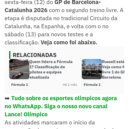
sexta-feira (12) do
GP de Barcelona-
Catalunha 2026
com o segundo treino livre. A
etapa é disputada no tradicional Circuito da
Catalunha, na Espanha, e volta com o no
sábado (13) para novos testes e a
classificação.
Veja como foi abaixo.
RELACIONADAS
Quem lidera a Fórmula
Russell está d
1? Classificação de
Veja como foi 
pilotos e equipes
livre 1 do GP 
atualizada
Barcelona
Fórmula 1
Há 1 mês
Fórmula 1
➡️
Tudo sobre os esportes olímpicos agora
no WhatsApp. Siga o nosso novo canal
Lance! Olímpico
As atividades marcaram o início da