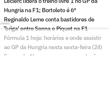
Leclerc lidera o treino livre 1 no GP da
Hungria na F1; Bortoleto é 6º
Reginaldo Leme conta bastidores de
'briga' entre Senna e Piquet na F1
Fórmula 1 hoje: horários e onde assistir
ao GP da Hungria nesta sexta-feira (24)
Fernando Alonso encerra especulações
sobre próxima temporada
Mudança de rota: Max Verstappen
segue na Red Bull para F1 2027, diz
jornalista
GP da Hungria na F1 2026: confira tudo