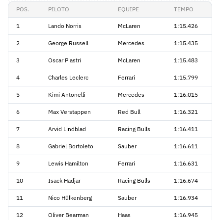
POS.
PILOTO
EQUIPE
TEMPO
1
Lando Norris
McLaren
1:15.426
2
George Russell
Mercedes
1:15.435
3
Oscar Piastri
McLaren
1:15.483
4
Charles Leclerc
Ferrari
1:15.799
5
Kimi Antonelli
Mercedes
1:16.015
6
Max Verstappen
Red Bull
1:16.321
7
Arvid Lindblad
Racing Bulls
1:16.411
8
Gabriel Bortoleto
Sauber
1:16.611
9
Lewis Hamilton
Ferrari
1:16.631
10
Isack Hadjar
Racing Bulls
1:16.674
11
Nico Hülkenberg
Sauber
1:16.934
12
Oliver Bearman
Haas
1:16.945