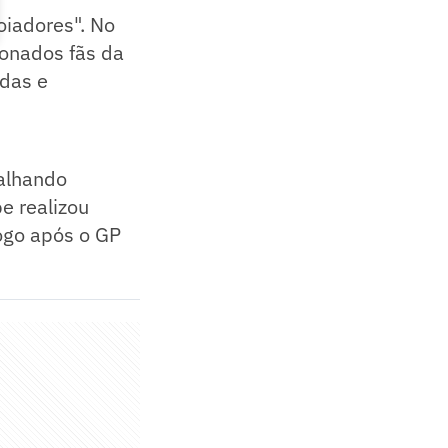
poiadores". No
xonados fãs da
idas e
balhando
e realizou
logo após o GP