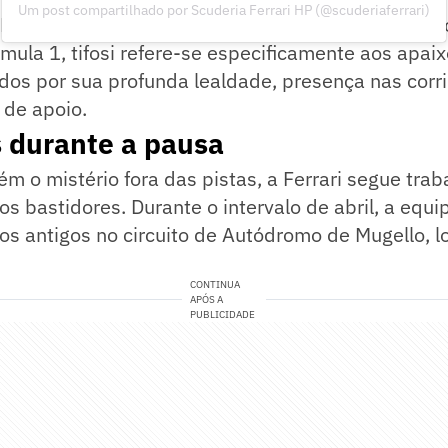
Um post compartilhado por Scuderia Ferrari HP (@scuderiaferrari)
Pilotos & Tifosi", palavra italiana para "fãs" ou "a
mula 1, tifosi refere-se especificamente aos apai
idos por sua profunda lealdade, presença nas corr
 de apoio.
 durante a pausa
 o mistério fora das pistas, a Ferrari segue tra
s bastidores. Durante o intervalo de abril, a equip
os antigos no circuito de Autódromo de Mugello, 
CONTINUA
APÓS A
PUBLICIDADE