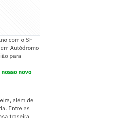
ano com o SF-
ça em Autódromo
ião para
o nosso novo
eira, além de
da. Entre as
asa traseira