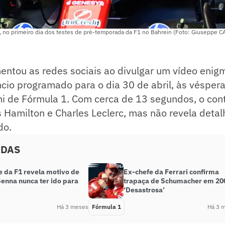
ri, no primeiro dia dos testes de pré-temporada da F1 no Bahrein (Foto: Giuseppe
entou as redes sociais ao divulgar um vídeo enig
cio programado para o dia 30 de abril, às vésper
i de Fórmula 1. Com cerca de 13 segundos, o co
s Hamilton e Charles Leclerc, mas não revela deta
do.
ADAS
e da F1 revela motivo de
Ex-chefe da Ferrari confirma
Senna nunca ter ido para
trapaça de Schumacher em 20
‘Desastrosa’
Há 3 meses
Fórmula 1
Há 3 