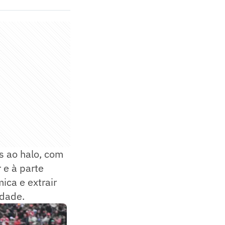
s ao halo, com
 e à parte
ica e extrair
idade.