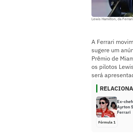
Lewis Hamilton, da Ferra
A Ferrari movim
sugere um anún
Prêmio de Miam
os pilotos Lewi
será apresenta
RELACION
Ex-chef
Ayrton 
Ferrari
Fórmula 1