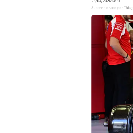
25/04/2026
14:51
Supervisionado
por
Thiag