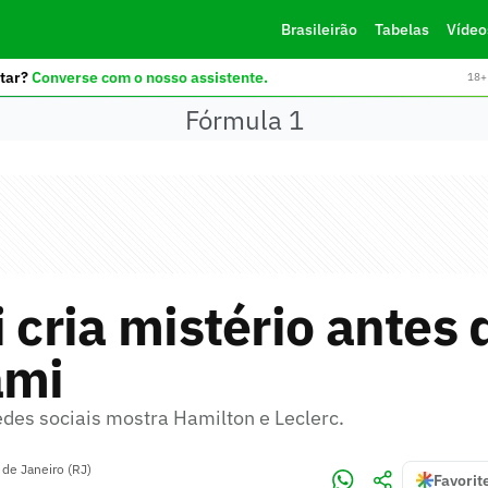
Brasileirão
Tabelas
Vídeo
tar?
Converse com o nosso assistente.
18+ 
Fórmula 1
i cria mistério antes
ami
edes sociais mostra Hamilton e Leclerc.
 de Janeiro (RJ)
Favorit