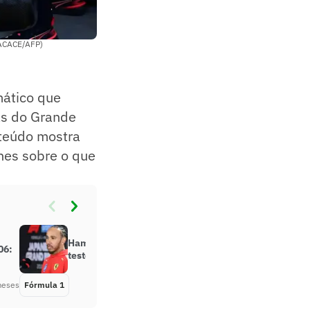
 CACACE/AFP)
mático que
as do Grande
nteúdo mostra
lhes sobre o que
Hamilton completa 297 voltas em
06:
teste da Ferrari em Fiorano
meses
Fórmula 1
Há 3 meses