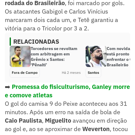
rodada do Brasileirão
, foi marcado por gols.
Os atacantes Gabigol e Carlos Vinícius
marcaram dois cada um, e Tetê garantiu a
vitória para o Tricolor por 3 a 2.
RELACIONADAS
Torcedores se revoltam
Com novidade
com arbitragem em
está pronto p
Grêmio x Santos:
enfrentar o G
‘Pênalti’
Brasileirão
Fora de Campo
Há 2 meses
Santos
➡️
Promessa do fisiculturismo, Ganley morre
e comove atletas
O gol do camisa 9 do Peixe aconteceu aos 31
minutos. Após um erro na saída de bola de
Caio Paulista
,
Miguelito
avançou em direção
ao gol e, ao se aproximar de
Weverton
, tocou