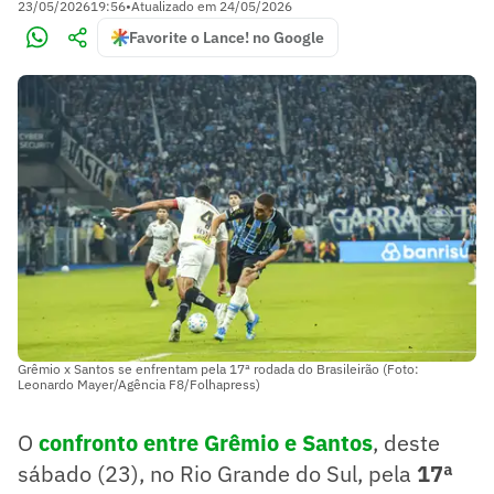
23/05/2026
19:56
•
Atualizado em
24/05/2026
Favorite o Lance! no Google
Grêmio x Santos se enfrentam pela 17ª rodada do Brasileirão (Foto:
Leonardo Mayer/Agência F8/Folhapress)
O
confronto entre Grêmio e Santos
, deste
sábado (23), no Rio Grande do Sul, pela
17ª