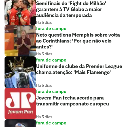
Semifinais do 'Fight do Milhão'
garantem à TV Globo a maior
audiência da temporada
Há 5 dias
fora de campo
Neto questiona Memphis sobre volta
ao Corinthians: 'Por que não veio
antes?'
Há 5 dias
fora de campo
Uniforme de clube da Premier League
chama atenção: 'Mais Flamengo'
Há 5 dias
fora de campo
Jovem Pan fecha acordo para
transmitir campeonato europeu
Há 5 dias
fora de campo