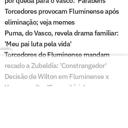
por queda para o Vasco: 'Parabéns'
Torcedores provocam Fluminense após
eliminação; veja memes
Puma, do Vasco, revela drama familiar:
'Meu pai luta pela vida'
Torcedores do Fluminense mandam
recado a Zubeldía: 'Constrangedor'
Decisão de Wilton em Fluminense x
Vasco revolta: 'Sem critério'
Decisão da arbitragem em Fortaleza x
Palmeiras choca: 'Claríssimo'
Torcedores enxergam falha de Fábio em