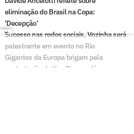
Davide Ancelotti reflete sobre
eliminação do Brasil na Copa:
'Decepção'
Sucesso nas redes sociais, Vozinha será
palestrante em evento no Rio
Gigantes da Europa brigam pela
contratação de Yan Diomandé
Jogadores da Espanha são flagrados em
momento de carinho após título da Copa
Astro do Milan, Rafael Leão treina no CT
do Corinthians
Torcedores reagem ao novo clube de