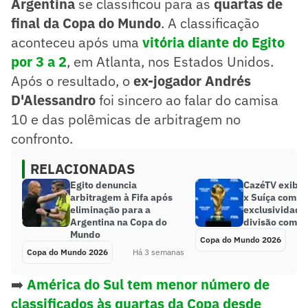
Argentina
se classificou para as
quartas de
final da Copa do Mundo
. A classificação
aconteceu após uma
vitória diante do Egito
por 3 a 2
, em Atlanta, nos Estados Unidos.
Após o resultado, o
ex-jogador Andrés
D'Alessandro
foi sincero ao falar do camisa
10 e das polêmicas de arbitragem no
confronto.
RELACIONADAS
Egito denuncia
CazéTV exibe 
arbitragem à Fifa após
x Suíça com
eliminação para a
exclusividade
Argentina na Copa do
divisão com a
Mundo
Copa do Mundo 2026
Copa do Mundo 2026
Há 3 semanas
➡️
América do Sul tem menor número de
classificados às quartas da Copa desde