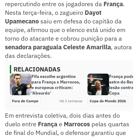
repercutindo entre os jogadores da
França
.
Nesta terça-feira, o zagueiro
Dayot
Upamecano
saiu em defesa do capitão da
equipe, afirmou que o elenco está unido em
torno do atacante e cobrou punição para a
senadora paraguaia Celeste Amarilla
, autora
das declarações.
RELACIONADAS
Fifa escolhe argentino
França pode 
para França x Marrocos,
astro do Real
e europeus criticam:
lesão contra 
‘Absurdo’
Copa
Fora de Campo
Há 3 semanas
Copa do Mundo 2026
Em entrevista coletiva, dois dias antes do
duelo entre
França
e
Marrocos
pelas quartas
de final do Mundial, o defensor garantiu que