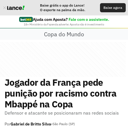
Baixe grátis o app do Lance!
Baixe agora
O esporte na palma da mão.
Ajuda com Aposta?
Fale com o assistente.
18+ Ministério da Fazenda adverte: Aposta não é investimento
Copa do Mundo
Jogador da França pede
punição por racismo contra
Mbappé na Copa
Defensor e atacante se posicionaram nas redes sociais
Por
Gabriel de Britto Silva
•
São Paulo (SP)