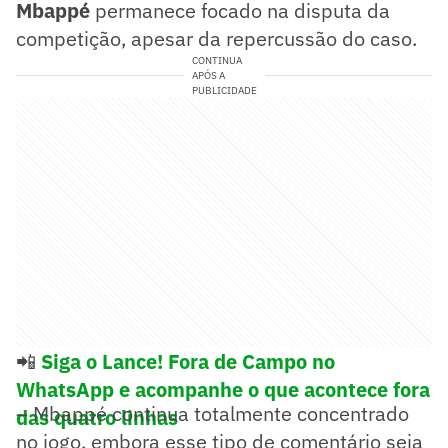
Mbappé
permanece focado na disputa da
competição, apesar da repercussão do caso.
CONTINUA
APÓS A
PUBLICIDADE
📲
Siga o Lance! Fora de Campo no
WhatsApp e acompanhe o que acontece fora
– Mbappé continua totalmente concentrado
das quatro linhas
no jogo, embora esse tipo de comentário seja