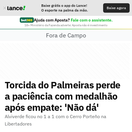
Baixe grátis o app do Lance!
Baixe agora
O esporte na palma da mão.
Ajuda com Aposta?
Fale com o assistente.
18+ Ministério da Fazenda adverte: Aposta não é investimento
Fora de Campo
Torcida do Palmeiras perde
a paciência com medalhão
após empate: 'Não dá'
Alviverde ficou no 1 a 1 com o Cerro Porteño na
Libertadores