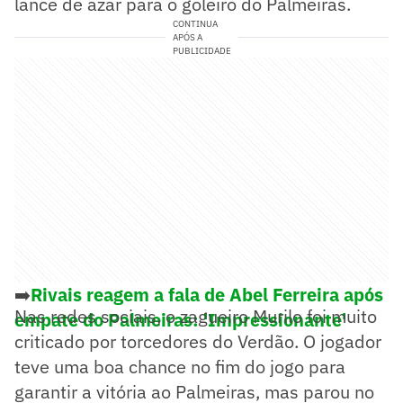
lance de azar para o goleiro do Palmeiras.
CONTINUA
APÓS A
PUBLICIDADE
➡️
Rivais reagem a fala de Abel Ferreira após
Nas redes sociais, o zagueiro Murilo foi muito
empate do Palmeiras: 'Impressionante'
criticado por torcedores do Verdão. O jogador
teve uma boa chance no fim do jogo para
garantir a vitória ao Palmeiras, mas parou no