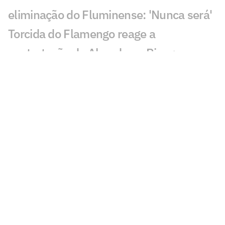
eliminação do Fluminense: 'Nunca será'
Torcida do Flamengo reage a
contratação de Almada no River:
'Maluco'
Atitude de Zubeldía em Fluminense x
Vasco viraliza: 'Incrédulo'
Filho de Gustavo Simões, do Ypiranga
FC, morre aos 2 anos após acidente
Torcedores do Vasco avaliam Pedro
Emanuel contra o Fluminense:
'Impressionante'
Esposa de Andrés Gómez, do Vasco,