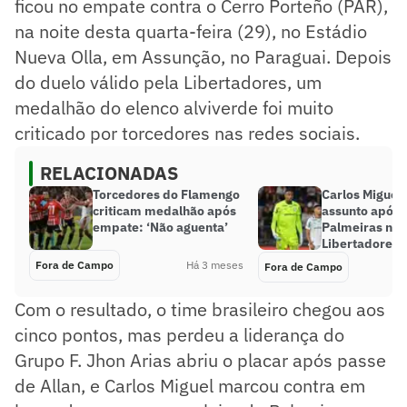
ficou no empate contra o Cerro Porteño (PAR),
na noite desta quarta-feira (29), no Estádio
Nueva Olla, em Assunção, no Paraguai. Depois
do duelo válido pela Libertadores, um
medalhão do elenco alviverde foi muito
criticado por torcedores nas redes sociais.
RELACIONADAS
Torcedores do Flamengo
Carlos Miguel 
criticam medalhão após
assunto após
empate: ‘Não aguenta’
Palmeiras na
Libertadores: 
Fora de Campo
Há 3 meses
Fora de Campo
Com o resultado, o time brasileiro chegou aos
cinco pontos, mas perdeu a liderança do
Grupo F. Jhon Arias abriu o placar após passe
de Allan, e Carlos Miguel marcou contra em