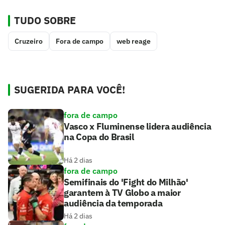
TUDO SOBRE
Cruzeiro
Fora de campo
web reage
SUGERIDA PARA VOCÊ!
fora de campo
Vasco x Fluminense lidera audiência
na Copa do Brasil
Há 2 dias
fora de campo
Semifinais do 'Fight do Milhão'
garantem à TV Globo a maior
audiência da temporada
Há 2 dias