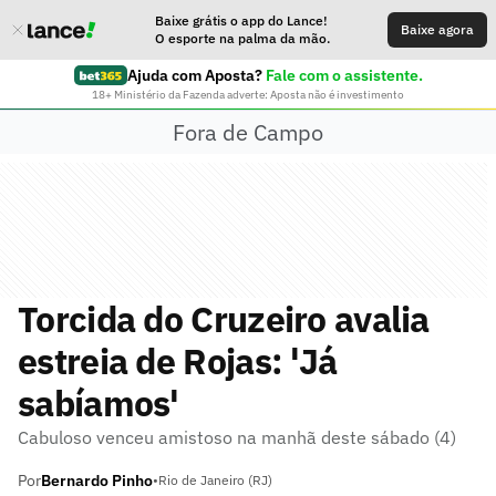
Baixe grátis o app do Lance!
Baixe agora
O esporte na palma da mão.
Ajuda com Aposta?
Fale com o assistente.
18+ Ministério da Fazenda adverte: Aposta não é investimento
Fora de Campo
Torcida do Cruzeiro avalia
estreia de Rojas: 'Já
sabíamos'
Cabuloso venceu amistoso na manhã deste sábado (4)
Por
Bernardo Pinho
•
Rio de Janeiro (RJ)