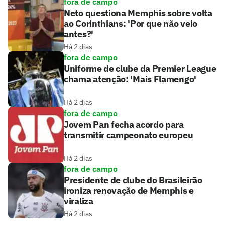
fora de campo
Neto questiona Memphis sobre volta
ao Corinthians: 'Por que não veio
antes?'
Há 2 dias
fora de campo
Uniforme de clube da Premier League
chama atenção: 'Mais Flamengo'
Há 2 dias
fora de campo
Jovem Pan fecha acordo para
transmitir campeonato europeu
Há 2 dias
fora de campo
Presidente de clube do Brasileirão
ironiza renovação de Memphis e
viraliza
Há 2 dias