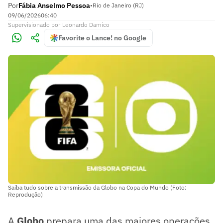
Por
Fábia Anselmo Pessoa
•
Rio de Janeiro (RJ)
09/06/2026
06:40
Supervisionado
por
Leonardo Damico
Favorite o Lance! no Google
Saiba tudo sobre a transmissão da Globo na Copa do Mundo (Foto:
Reprodução)
A
Globo
prepara uma das maiores operações