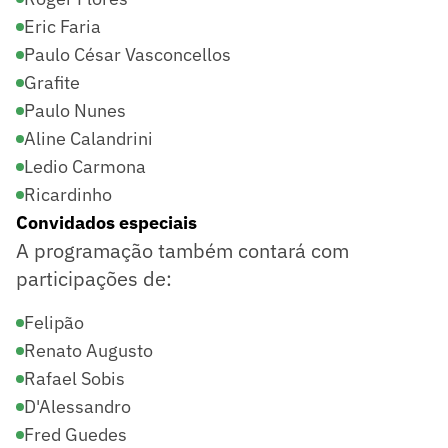
Eric Faria
Paulo César Vasconcellos
Grafite
Paulo Nunes
Aline Calandrini
Ledio Carmona
Ricardinho
Convidados especiais
A programação também contará com
participações de:
Felipão
Renato Augusto
Rafael Sobis
D'Alessandro
Fred Guedes