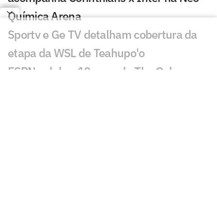
Química Arena
Sportv e Ge TV detalham cobertura da
etapa da WSL de Teahupo'o
ESPN celebra 10 anos do The Ocho com
mais de 70 horas de esportes inusitados
Morre Geraldão, ex-atacante bicampeão
paulista pelo Corinthians, aos 77 anos
Europeus reagem a decisão do Real
Madrid sobre Vini Jr: 'Realmente'
Jogos da Copa do Brasil impulsionam
audiência da TV Globo