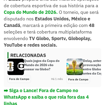
de cobertura esportiva de sua história para a
Copa do Mundo de 2026.
O torneio, que será
disputado nos
Estados Unidos, México e
Canadá
, marcará a primeira edição com
48
seleções e terá cobertura multiplataforma
envolvendo
TV Globo, Sportv, Globoplay,
YouTube e redes sociais.
RELACIONADAS
Quais jogos da Copa do
Delay, antena 
Mundo de 2026 vão
provocação: a 
passar na Globo?
entre Globo e
antes da Copa
Fora de Campo
Há 1 mês
Fora de Campo
➡️ Siga o Lance! Fora de Campo no
WhatsApp e saiba o que rola fora das 4
linhas