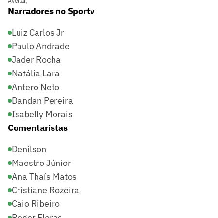
Avellar)
Narradores no Sportv
Luiz Carlos Jr
Paulo Andrade
Jader Rocha
Natália Lara
Antero Neto
Dandan Pereira
Isabelly Morais
Comentaristas
Denílson
Maestro Júnior
Ana Thaís Matos
Cristiane Rozeira
Caio Ribeiro
Roger Flores