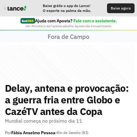
Baixe grátis o app do Lance!
Baixe agora
O esporte na palma da mão.
Ajuda com Aposta?
Fale com o assistente.
18+ Ministério da Fazenda adverte: Aposta não é investimento
Fora de Campo
Delay, antena e provocação:
a guerra fria entre Globo e
CazéTV antes da Copa
Mundial começa no próximo dia 11
Por
Fábia Anselmo Pessoa
•
Rio de Janeiro (RJ)