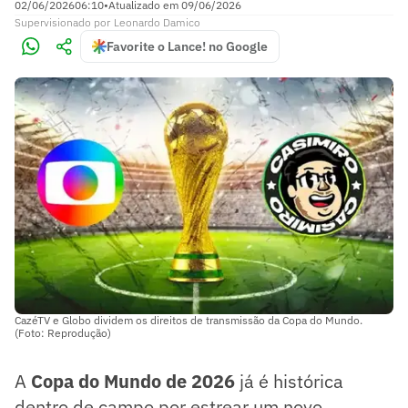
02/06/2026
06:10
•
Atualizado em
09/06/2026
Supervisionado
por
Leonardo Damico
Favorite o Lance! no Google
CazéTV e Globo dividem os direitos de transmissão da Copa do Mundo.
(Foto: Reprodução)
A
Copa do Mundo de 2026
já é histórica
dentro de campo por estrear um novo