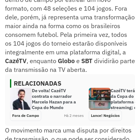
formato, com 48 seleções e 104 jogos. Fora
dele, porém, já representa uma transformação
maior ainda na forma como os brasileiros
consomem futebol. Pela primeira vez, todos
os 104 jogos do torneio estarão disponíveis
integralmente em uma plataforma digital, a
CazéTV
, enquanto
Globo
e
SBT
dividirão parte
da transmissão na TV aberta.
RELACIONADAS
De volta! CazéTV
CazéTV terá t
contrata o narrador
da Copa do M
Marcelo Hazan para a
plataforma de
Copa do Mundo
streaming; en
Fora de Campo
Há 2 meses
Lance! Negócios
O movimento marca uma disputa por direitos
de transmissão, o que pode ser considerado