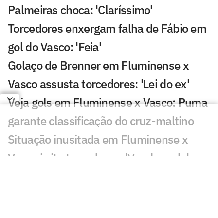
Palmeiras choca: 'Claríssimo'
Torcedores enxergam falha de Fábio em
gol do Vasco: 'Feia'
Golaço de Brenner em Fluminense x
Vasco assusta torcedores: 'Lei do ex'
Veja gols em Fluminense x Vasco: Puma
garante classificação do cruz-maltino
Situação inusitada em Fluminense x
Vasco irrita torcedores: 'Vendo nada'
Grêmio x Mirassol: especialista aponta
erro grave da arbitragem
Decisão da arbitragem em Grêmio x