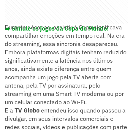
Durante décadas, assistir à Copa significava
➡️ Simule os jogos da Copa do Mundo!
compartilhar emoções em tempo real. Na era
do streaming, essa sincronia desapareceu.
Embora plataformas digitais tenham reduzido
significativamente a latência nos últimos
anos, ainda existe diferença entre quem
acompanha um jogo pela TV aberta com
antena, pela TV por assinatura, pelo
streaming em uma Smart TV moderna ou por
um celular conectado ao Wi-Fi.
E a
TV Globo
entendeu isso quando passou a
divulgar, em seus intervalos comerciais e
redes sociais, vídeos e publicações com parte