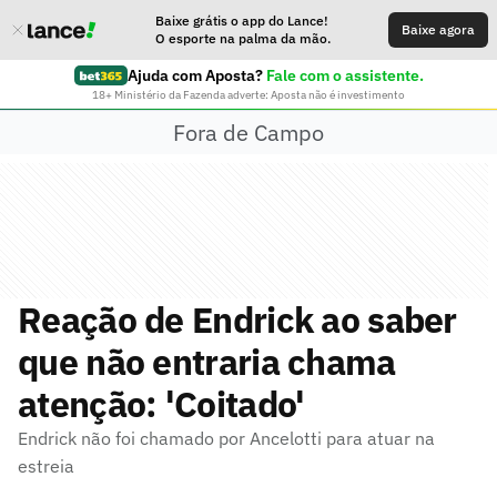
Baixe grátis o app do Lance!
Baixe agora
O esporte na palma da mão.
Ajuda com Aposta?
Fale com o assistente.
18+ Ministério da Fazenda adverte: Aposta não é investimento
Fora de Campo
Reação de Endrick ao saber
que não entraria chama
atenção: 'Coitado'
Endrick não foi chamado por Ancelotti para atuar na
estreia