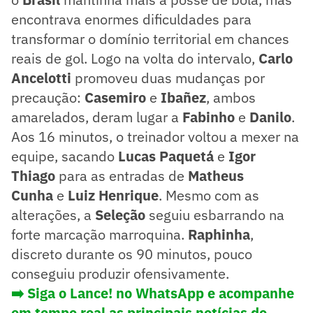
encontrava enormes dificuldades para
transformar o domínio territorial em chances
reais de gol. Logo na volta do intervalo,
Carlo
Ancelotti
promoveu duas mudanças por
precaução:
Casemiro
e
Ibañez
, ambos
amarelados, deram lugar a
Fabinho
e
Danilo
.
Aos 16 minutos, o treinador voltou a mexer na
equipe, sacando
Lucas Paquetá
e
Igor
Thiago
para as entradas de
Matheus
Cunha
e
Luiz Henrique
. Mesmo com as
alterações, a
Seleção
seguiu esbarrando na
forte marcação marroquina.
Raphinha
,
discreto durante os 90 minutos, pouco
conseguiu produzir ofensivamente.
➡️ Siga o Lance! no WhatsApp e acompanhe
em tempo real as principais notícias do