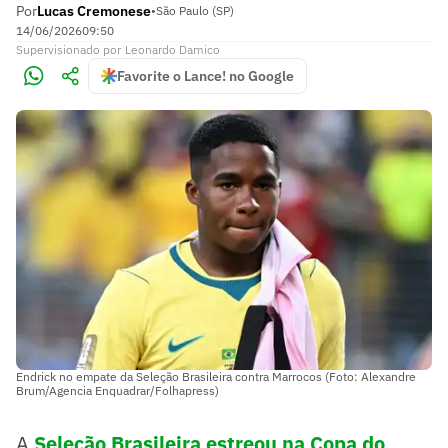
Por
Lucas Cremonese
•
São Paulo (SP)
14/06/2026
09:50
Supervisionado
por
Leonardo Damico
Favorite o Lance! no Google
Endrick no empate da Seleção Brasileira contra Marrocos (Foto: Alexandre
Brum/Agencia Enquadrar/Folhapress)
A
Seleção Brasileira estreou na Copa do