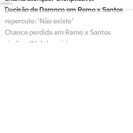
Decisão de Daronco em Remo x Santos
repercute: 'Não existe'
Chance perdida em Remo x Santos
viraliza: 'Mal demais'
Decisão de Cuca sobre Neymar em
Remo x Santos viraliza: 'Parabéns'
Gol perdido em Juventude x Atlético-
MG causa revolta: 'Vergonha'
Fluminense x Vasco: IA aponta quem
avança na Copa do Brasil
Palestra na Rio Innovation Week aborda