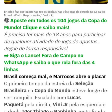
Endrick faz postagem nas redes sociais nas vésperas da estreia na Copa do
Mundo (Foto: Reprodução / Endrick)
🤑
Aposte em todos os 104 jogos da Copa do
Mundo! Clique e saiba mais!
É preciso ter mais de 18 anos para participar
de qualquer atividade de jogo de apostas.
Jogue de forma responsável
➡️ Siga o Lance! Fora de Campo no
WhatsApp e saiba o que rola fora das 4
linhas
Brasil começa mal, e Marrocos abre o placar
O primeiro tempo da estreia da
Seleção
Brasileira
na
Copa do Mundo
esteve longe de
ser tranquilo. Escalado com
Lucas
Paquetá
pela direita,
Vini Jr
pela esquerda e
a dupla
Igor Thiago
e
Raphinha
centralizada,