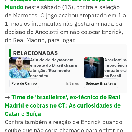
Mundo
neste sábado (13), contra a seleção
de Marrocos. O jogo acabou empatado em 1 a
1, mas os internautas não gostaram nada da
decisão de Ancelotti em não colocar Endrick,
do Real Madrid, para jogar.
RELACIONADAS
Atitude de Neymar em
Ancelotti mos
empate do Brasil chama
impaciência a
atenção: ‘Realmente
empate e cha
entendeu’
no Brasil
Fora de Campo
Há 1 mês
Seleção Brasileira
➡️
Time de 'brasileiros', ex-técnico do Real
Madrid e cobras no CT: As curiosidades de
Catar e Suíça
Confira também a reação de Endrick quando
soube que não seria chamado para entrar no