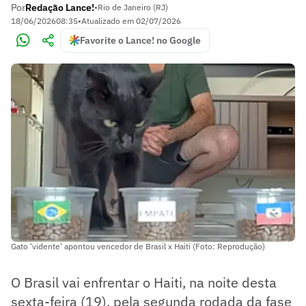
Por
Redação Lance!
•
Rio de Janeiro (RJ)
18/06/2026
08:35
•
Atualizado em
02/07/2026
Favorite o Lance! no Google
Gato 'vidente' apontou vencedor de Brasil x Haiti (Foto: Reprodução)
O Brasil vai enfrentar o Haiti, na noite desta
sexta-feira (19), pela segunda rodada da fase