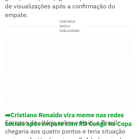
de visualizações após a confirmação do
empate.
CONTINUA
APÓS A
PUBLICIDADE
➡️Cristiano Ronaldo vira meme nas redes
Em caso de vitória sobre o Haiti, o Brasil
sociais após empate com RD Congo na Copa
chegaria aos quatro pontos e teria situação