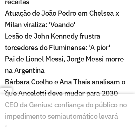
receitas
Atuação de João Pedro em Chelsea x
Milan viraliza: 'Voando'
Lesão de John Kennedy frustra
torcedores do Fluminense: 'A pior'
Pai de Lionel Messi, Jorge Messi morre
na Argentina
Bárbara Coelho e Ana Thaís analisam o
que Ancelotti deve mudar para 2030
CEO da Genius: confiança do público no
impedimento semiautomático levará
tempo