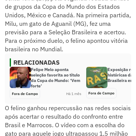
de grupos da Copa do Mundo dos Estados
Unidos, México e Canadá. Na primeira partida,
Milu, um gato de Aguanil (MG), fez uma
previsão para a Seleção Brasileira e acertou.
Para o próximo duelo, o felino apontou vitória
brasileira no Mundial.
RELACIONADAS
Felipe Melo aponta
Exposição reú
seleção favorita ao título
históricas da 
da Copa do Mundo: ‘Vem
Brasileira em
forte’
Fora de Campo
Fora de Campo
Há 1 mês
O felino ganhou repercussão nas redes sociais
após acertar o resultado do confronto entre
Brasil e Marrocos. O vídeo com a escolha do
gato para aquele jogo ultrapassou 1,5 milhão