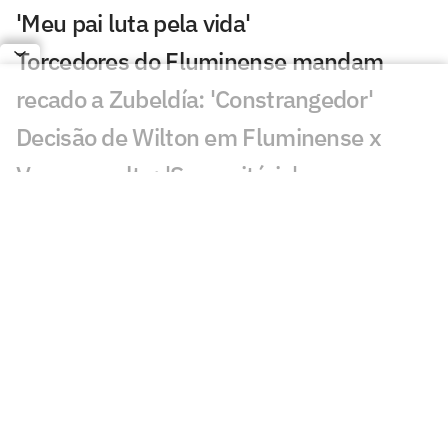
'Meu pai luta pela vida'
Torcedores do Fluminense mandam
recado a Zubeldía: 'Constrangedor'
Decisão de Wilton em Fluminense x
Vasco revolta: 'Sem critério'
Decisão da arbitragem em Fortaleza x
Palmeiras choca: 'Claríssimo'
Torcedores enxergam falha de Fábio em
gol do Vasco: 'Feia'
Golaço de Brenner em Fluminense x
Vasco assusta torcedores: 'Lei do ex'
Veja gols em Fluminense x Vasco: Puma