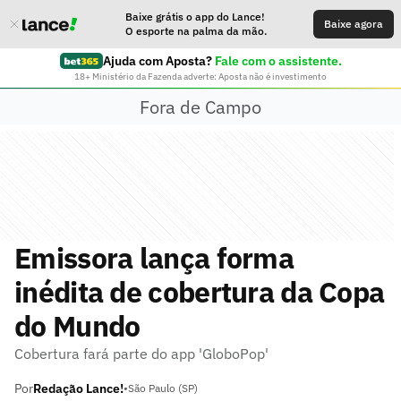
Baixe grátis o app do Lance!
Baixe agora
O esporte na palma da mão.
Ajuda com Aposta?
Fale com o assistente.
18+ Ministério da Fazenda adverte: Aposta não é investimento
Fora de Campo
Emissora lança forma
inédita de cobertura da Copa
do Mundo
Cobertura fará parte do app 'GloboPop'
Por
Redação Lance!
•
São Paulo (SP)