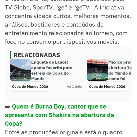
TV Globo, SporTV, "ge" e "geTV". A iniciativa
concentra vídeos curtos, melhores momentos,
análises, bastidores e conteúdos de
entretenimento relacionados ao torneio, com
foco no consumo por dispositivos móveis.
RELACIONADAS
Enquete do Lance!
México promo
aponta favorito para
abertura ‘lati
estreia da Copa do
do Mundo de 2
Mundo
como foi
Copa do Mundo 2026
Há 1 mês
Copa do Mundo 2026
➡️
Quem é Burna Boy, cantor que se
apresenta com Shakira na abertura da
Copa?
Entre as produções originais está o quadro