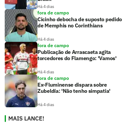
Há 4 dias
fora de campo
Cicinho debocha de suposto pedido
de Memphis no Corinthians
Há 4 dias
fora de campo
Publicação de Arrascaeta agita
torcedores do Flamengo: 'Vamos'
Há 4 dias
fora de campo
Ex-Fluminense dispara sobre
Zubeldía: 'Não tenho simpatia'
Há 4 dias
MAIS LANCE!