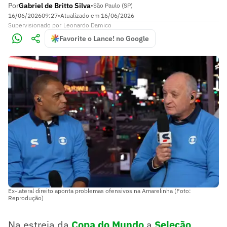
Por
Gabriel de Britto Silva
•
São Paulo (SP)
16/06/2026
09:27
•
Atualizado em
16/06/2026
Supervisionado
por
Leonardo Damico
Favorite o Lance! no Google
Ex-lateral direito aponta problemas ofensivos na Amarelinha (Foto:
Reprodução)
Na estreia da
Copa do Mundo
a
Seleção