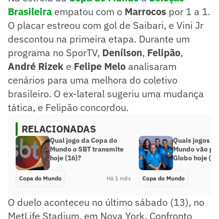
Brasileira
empatou com o
Marrocos
por 1 a 1.
O placar estreou com gol de Saibari, e Vini Jr
descontou na primeira etapa. Durante um
programa no SporTV,
Denílson
,
Felipão
,
André Rizek
e
Felipe Melo
analisaram
cenários para uma melhora do coletivo
brasileiro. O ex-lateral sugeriu uma mudança
tática, e Felipão concordou.
RELACIONADAS
Qual jogo da Copa do
Quais jogos d
Mundo o SBT transmite
Mundo vão pa
hoje (16)?
Globo hoje (16
Copa do Mundo
Há 1 mês
Copa do Mundo
O duelo aconteceu no último sábado (13), no
MetLife Stadium, em Nova York. Confronto