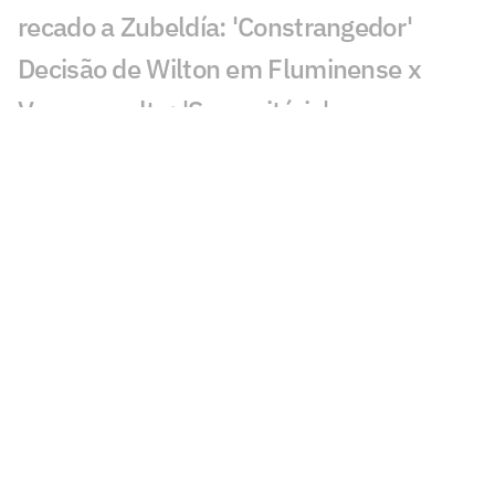
recado a Zubeldía: 'Constrangedor'
Decisão de Wilton em Fluminense x
Vasco revolta: 'Sem critério'
Decisão da arbitragem em Fortaleza x
Palmeiras choca: 'Claríssimo'
Torcedores enxergam falha de Fábio em
gol do Vasco: 'Feia'
Golaço de Brenner em Fluminense x
Vasco assusta torcedores: 'Lei do ex'
Veja gols em Fluminense x Vasco: Puma
garante classificação do cruz-maltino
Situação inusitada em Fluminense x