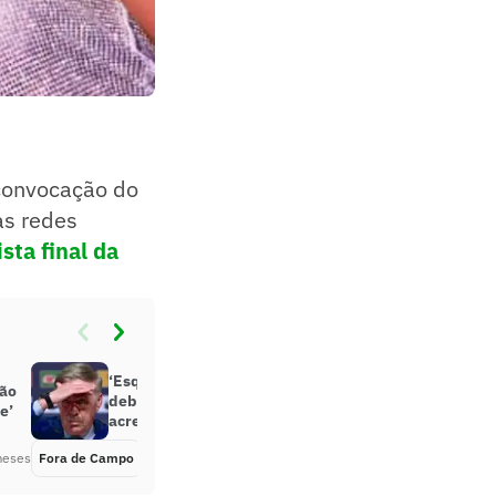
 convocação do
as redes
ista final da
‘Esquecido’ por Ancelotti agita
ção
debate após lista da Seleção: ‘Não
e’
acredito’
meses
Fora de Campo
Há 2 meses