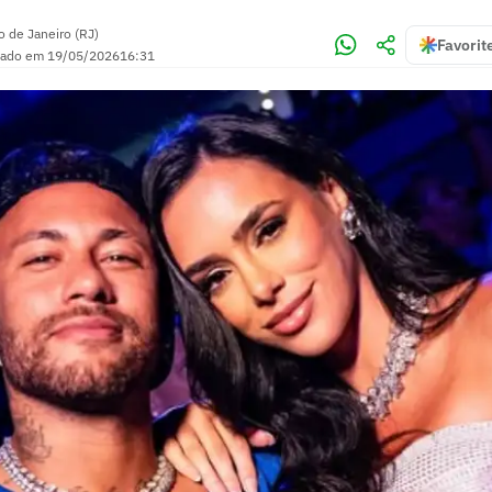
o de Janeiro (RJ)
Favorit
zado em
19/05/2026
16:31