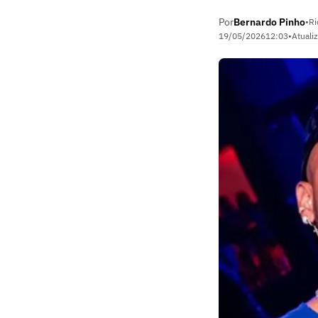
Por
Bernardo Pinho
•
Ri
19/05/2026
12:03
•
Atuali