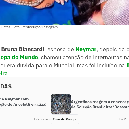
 juntos (Foto: Reprodução/Instagram)
e
Bruna Biancardi
, esposa de
Neymar
, depois da
opa do Mundo
, chamou atenção de internautas n
dor era dúvida para o Mundial, mas foi incluído na
l
ira
.
ADAS
de Neymar com
Argentinos reagem à convoca
ão de Ancelotti viraliza:
da Seleção Brasileira: ‘Desastr
’
Há 2 meses
Fora de Campo
Há 2 