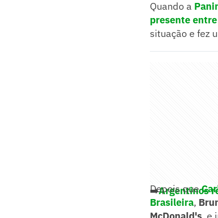
Quando a
Pani
presente entre
situação e fez
Depois que
Car
➡️
Argentinos r
Brasileira
,
Brun
McDonald's
, e