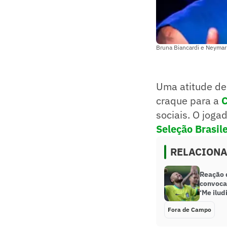
Bruna Biancardi e Neymar
Uma atitude d
craque para a
C
sociais. O joga
Seleção Brasile
RELACION
Reação 
convocaç
‘Me iludi
Fora de Campo