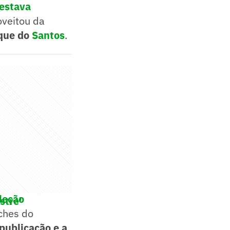
estava
veitou da
aque do
Santos
.
leção
stre'
ches do
 publicação e a