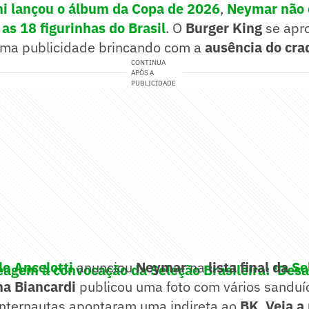
ni
lançou o
álbum da Copa de 2026
,
Neymar
não 
 as 18 figurinhas do
Brasil
. O
Burger King
se apro
 uma publicidade brincando com a
ausência do cr
CONTINUA
APÓS A
PUBLICIDADE
lo Ancelotti
anunciou
Neymar
na
lista final da
Se
eagem à convocação da Seleção Brasileira: 'Desa
a Biancardi
publicou uma foto com vários sanduí
 internautas apontaram uma indireta ao
BK
.
Veja a