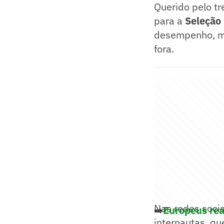
Querido pelo tr
para a
Seleção 
desempenho, ma
fora.
Nas redes socia
➡️
Europeus rea
internautas, q