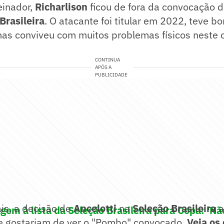
einador,
Richarlison
ficou de fora da convocação 
Brasileira
. O atacante foi titular em 2022, teve b
s conviveu com muitos problemas físicos neste c
CONTINUA
APÓS A
PUBLICIDADE
is, a decisão de
Ancelotti
na
Seleção Brasileira
a
gem à lista da Seleção Brasileira para Copa: 'N
ue gostariam de ver o "Pombo" convocado.
Veja os