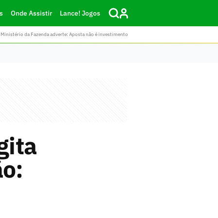
s
Onde Assistir
Lance! Jogos
Ministério da Fazenda adverte: Aposta não é investimento
gita
ão: