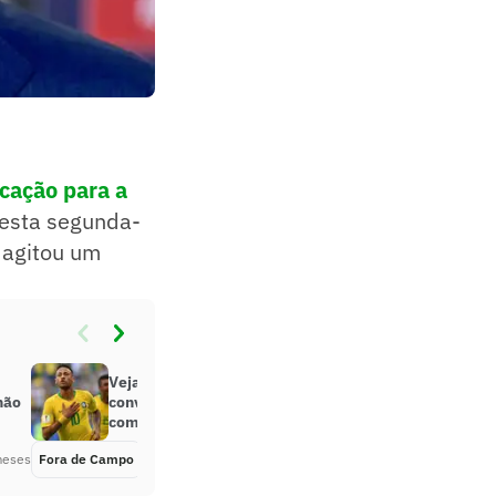
cação para a
desta segunda-
o agitou um
Veja reação de Neymar à
não
convocação para a Copa do Mundo
com a Seleção
meses
Fora de Campo
Há 2 meses