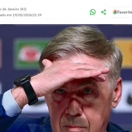
o de Janeiro (RJ)
Favorit
zado em
19/05/2026
15:39