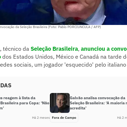
convocação da Seleção Brasileira (Foto: Pablo PORCIUNCULA / AFP)
, técnico da
Seleção Brasileira
,
anunciou a
convo
o
dos Estados Unidos, México e Canadá na tarde 
 redes sociais, um jogador 'esquecido' pelo italian
ADAS
s reagem à lista da
Galvão analisa convocação da
Brasileira para Copa: ‘Não
Seleção Brasileira: ‘A maioria 
m’
acredita’
Há 2 meses
Fora de Campo
Há 2 