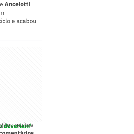
de
Ancelotti
om
iclo e acabou
gitou muitos
ão deveriam'
 comentários