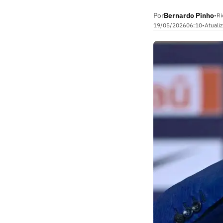
Por
Bernardo Pinho
•
Ri
19/05/2026
06:10
•
Atuali