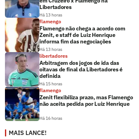
em Cruzeiro x Flamengo na
Libertadores
Há 13 horas
flamengo
Flamengo não chega a acordo com
Zenit, e staff de Luiz Henrique
informa fim das negociações
Há 13 horas
libertadores
Arbitragem dos jogos de ida das
oitavas de final da Libertadores é
definida
Há 15 horas
flamengo
Zenit flexibiliza prazo, mas Flamengo
não aceita pedida por Luiz Henrique
Há 16 horas
MAIS LANCE!