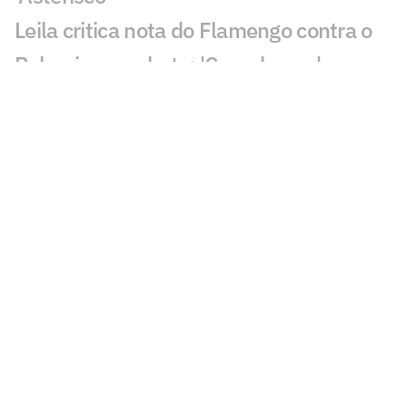
Leila critica nota do Flamengo contra o
Palmeiras e rebate: 'Cara de pau'
Fala de Leila Pereira, do Palmeiras,
sobre o Flamengo viraliza: 'Piada'
Alvo do Flamengo, Almada já disse
preferir Boca ao River em entrevista
Balanço do Flamengo revela déficit e
maior investimento da história
Flamengo publica nota oficial e faz
duras críticas à arbitragem no Brasil
Flamengo espera resposta de Almada e