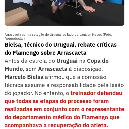
Arrascaeta com a seleção do Uruguai ao lado de Laniyan Neves (Foto:
Reprodução)
Bielsa, técnico do Uruguai, rebate críticas
do Flamengo sobre Arrascaeta
Antes da estreia do
Uruguai
na
Copa do
Mundo
, sem
Arrascaeta
à disposição,
Marcelo Bielsa
afirmou que a comissão
técnica assume a responsabilidade pela lesão
do jogador. No entanto, o
treinador defendeu
que todas as etapas do processo foram
realizadas em conjunto com o representante
do departamento médico do Flamengo que
acompanhava a recuperação do atleta.