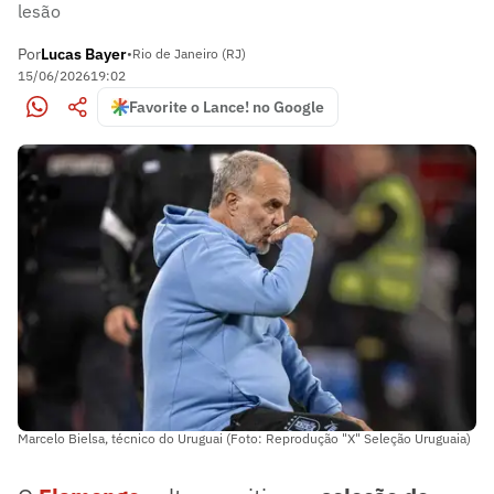
lesão
Por
Lucas Bayer
•
Rio de Janeiro (RJ)
15/06/2026
19:02
Favorite o Lance! no Google
Marcelo Bielsa, técnico do Uruguai (Foto: Reprodução "X" Seleção Uruguaia)