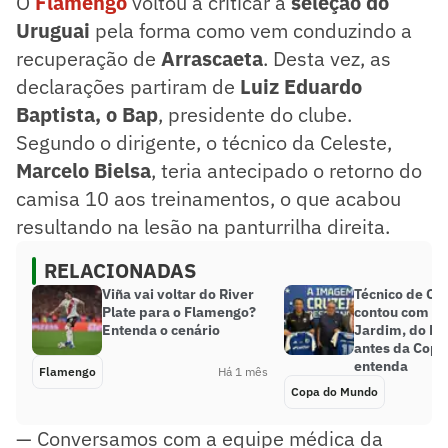
O
Flamengo
voltou a criticar a
seleção do
Uruguai
pela forma como vem conduzindo a
recuperação de
Arrascaeta
. Desta vez, as
declarações partiram de
Luiz Eduardo
Baptista, o Bap
, presidente do clube.
Segundo o dirigente, o técnico da Celeste,
Marcelo Bielsa
, teria antecipado o retorno do
camisa 10 aos treinamentos, o que acabou
resultando na lesão na panturrilha direita.
RELACIONADAS
Viña vai voltar do River
Técnico de Ca
Plate para o Flamengo?
contou com aj
Entenda o cenário
Jardim, do Fl
antes da Copa
entenda
Flamengo
Há 1 mês
Copa do Mundo
— Conversamos com a equipe médica da