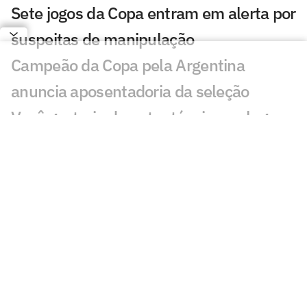
Sete jogos da Copa entram em alerta por
suspeitas de manipulação
Campeão da Copa pela Argentina
anuncia aposentadoria da seleção
Você gostaria de outro técnico no lugar
de Ancelotti na Seleção? Vote
Argentinos detonam Ronaldo e
Ronaldinho na final da Copa: 'Pitoresco'
Zubeldía define futuro no Fluminense
após sondagem do Equador
Confira quais clubes mais receberam
dinheiro da Fifa por ceder atletas à Copa