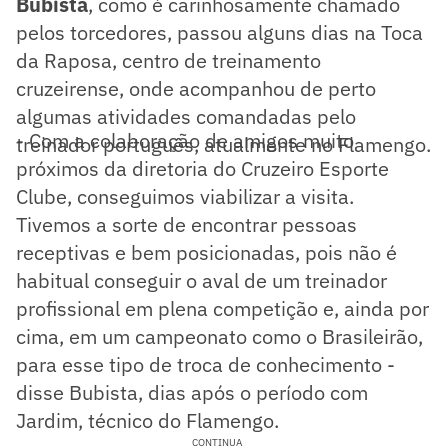
Bubista
, como é carinhosamente chamado
pelos torcedores, passou alguns dias na Toca
da Raposa, centro de treinamento
cruzeirense, onde acompanhou de perto
algumas atividades comandadas pelo
- Com a colaboração de amigos muito
treinador português, atualmente no Flamengo.
próximos da diretoria do Cruzeiro Esporte
Clube, conseguimos viabilizar a visita.
Tivemos a sorte de encontrar pessoas
receptivas e bem posicionadas, pois não é
habitual conseguir o aval de um treinador
profissional em plena competição e, ainda por
cima, em um campeonato como o Brasileirão,
para esse tipo de troca de conhecimento -
disse Bubista, dias após o período com
Jardim, técnico do Flamengo.
CONTINUA