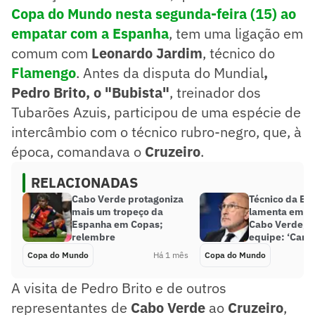
Copa do Mundo nesta segunda-feira (15) ao
empatar com a Espanha
, tem uma ligação em
comum com
Leonardo Jardim
, técnico do
Flamengo
. Antes da disputa do Mundial
,
Pedro Brito, o "Bubista"
, treinador dos
Tubarões Azuis, participou de uma espécie de
intercâmbio com o técnico rubro-negro, que, à
época, comandava o
Cruzeiro
.
RELACIONADAS
Cabo Verde protagoniza
Técnico da Es
mais um tropeço da
lamenta empa
Espanha em Copas;
Cabo Verde, m
relembre
equipe: ‘Cami
Copa do Mundo
Há 1 mês
Copa do Mundo
A visita de Pedro Brito e de outros
representantes de
Cabo Verde
ao
Cruzeiro
,