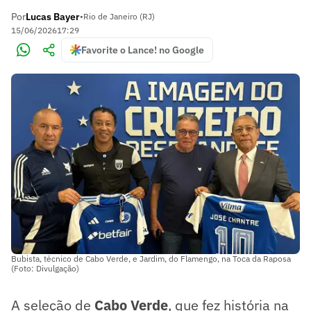
Por
Lucas Bayer
•
Rio de Janeiro (RJ)
15/06/2026
17:29
Favorite o Lance! no Google
Bubista, técnico de Cabo Verde, e Jardim, do Flamengo, na Toca da Raposa
(Foto: Divulgação)
A seleção de
Cabo Verde
, que fez história na