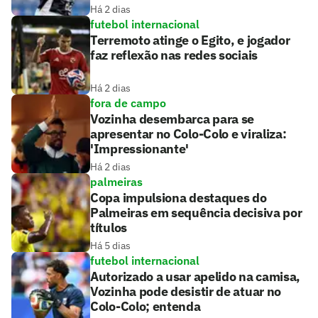
Há 2 dias
futebol internacional
Terremoto atinge o Egito, e jogador
faz reflexão nas redes sociais
Há 2 dias
fora de campo
Vozinha desembarca para se
apresentar no Colo-Colo e viraliza:
'Impressionante'
Há 2 dias
palmeiras
Copa impulsiona destaques do
Palmeiras em sequência decisiva por
títulos
Há 5 dias
futebol internacional
Autorizado a usar apelido na camisa,
Vozinha pode desistir de atuar no
Colo-Colo; entenda