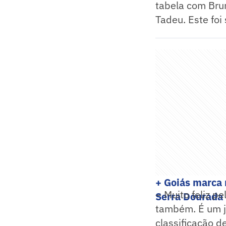
tabela com Bru
Tadeu. Este fo
+ Goiás marca 
– Muito feliz pe
Serra Dourada
também. É um j
classificação d