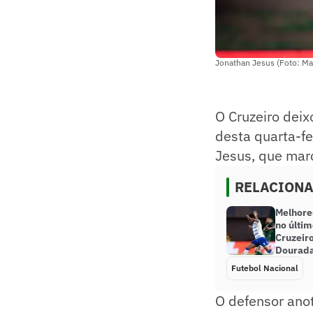
Jonathan Jesus (Foto: Mat
O Cruzeiro deix
desta quarta-fe
Jesus, que marc
RELACION
Melhore
no últi
Cruzeir
Dourad
Futebol Nacional
O defensor ano