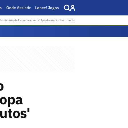
s
Onde Assistir
Lance! Jogos
Ministério da Fazenda adverte: Aposta não é investimento
o
Copa
utos'