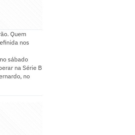
irão. Quem
efinida nos
 no sábado
perar na Série B
ernardo, no