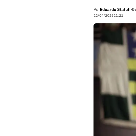
Por
Eduardo Statuti
•
Be
22/04/2026
21:21