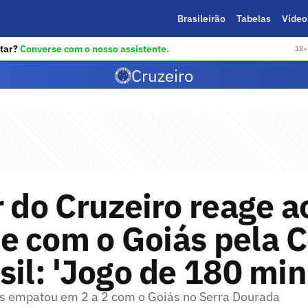
Brasileirão
Tabelas
Vídeo
tar?
Converse com o nosso assistente.
18+ 
Cruzeiro
r do Cruzeiro reage a
e com o Goiás pela 
sil: 'Jogo de 180 min
s empatou em 2 a 2 com o Goiás no Serra Dourada