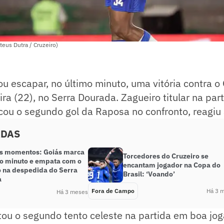
eus Dutra / Cruzeiro)
ou escapar, no último minuto, uma vitória contra o
ira (22), no Serra Dourada. Zagueiro titular na par
ou o segundo gol da Raposa no confronto, reagiu 
ADAS
s momentos: Goiás marca
Torcedores do Cruzeiro se
mo minuto e empata com o
encantam jogador na Copa do
o na despedida do Serra
Brasil: ‘Voando’
a
Fora de Campo
Há 3 
Há 3 meses
tou o segundo tento celeste na partida em boa jo