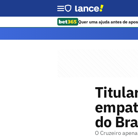
Quer uma ajuda antes de apos
Titula
empat
do Bra
O Cruzeiro apena