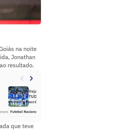
 Goiás na noite
tida, Jonathan
ao resultado.
Veja gols em Goiás x Cruzeiro:
TUDO IGUAL! Esli empata nos
acréscimos
meses
Futebol Nacional
Há 3 meses
gada que teve