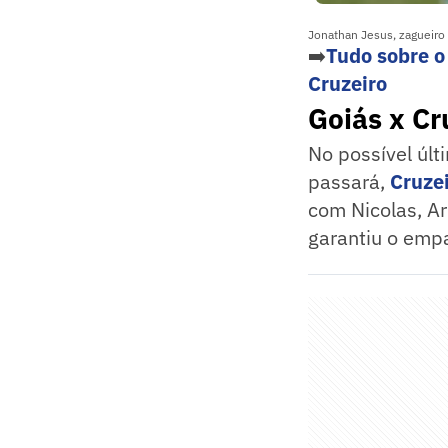
Jonathan Jesus, zagueiro 
➡️
Tudo sobre o
Cruzeiro
Goiás x Cr
No possível últ
passará,
Cruze
com Nicolas, Ar
garantiu o emp