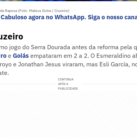
da Raposa (Foto: Mateus Dutra / Cruzeiro)
 Cabuloso agora no WhatsApp. Siga o nosso cana
uzeiro
imo jogo do Serra Dourada antes da reforma pela q
iro
e
Goiás
empataram em 2 a 2. O Esmeraldino ab
royo e Jonathan Jesus viraram, mas Esli García, n
ate.
CONTINUA
APÓS A
PUBLICIDADE