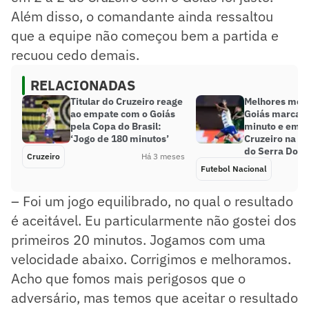
Além disso, o comandante ainda ressaltou
que a equipe não começou bem a partida e
recuou cedo demais.
RELACIONADAS
Titular do Cruzeiro reage
Melhores mom
ao empate com o Goiás
Goiás marca n
pela Copa do Brasil:
minuto e emp
‘Jogo de 180 minutos’
Cruzeiro na d
do Serra Dou
Cruzeiro
Há 3 meses
Futebol Nacional
– Foi um jogo equilibrado, no qual o resultado
é aceitável. Eu particularmente não gostei dos
primeiros 20 minutos. Jogamos com uma
velocidade abaixo. Corrigimos e melhoramos.
Acho que fomos mais perigosos que o
adversário, mas temos que aceitar o resultado