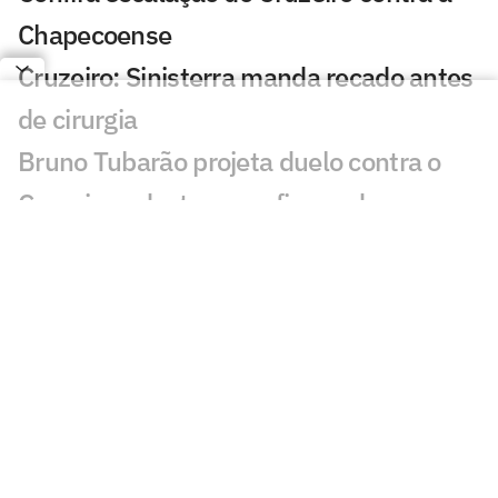
Chapecoense
Cruzeiro: Sinisterra manda recado antes
de cirurgia
Bruno Tubarão projeta duelo contra o
Cruzeiro e destaca confiança da
Chapecoense nas oitavas da Copa do
Brasil
Chapecoense x Cruzeiro: onde assistir,
horário e escalações do jogo pela Copa
do Brasil
Gabriel Rojas mostra credenciais em seu