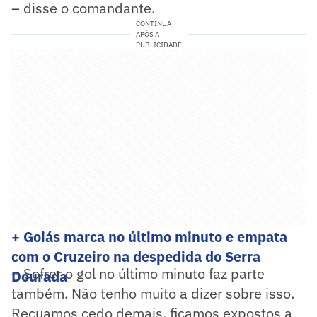
– disse o comandante.
CONTINUA
APÓS A
PUBLICIDADE
+ Goiás marca no último minuto e empata
com o Cruzeiro na despedida do Serra
– Sofrer o gol no último minuto faz parte
Dourada
também. Não tenho muito a dizer sobre isso.
Recuamos cedo demais, ficamos expostos a