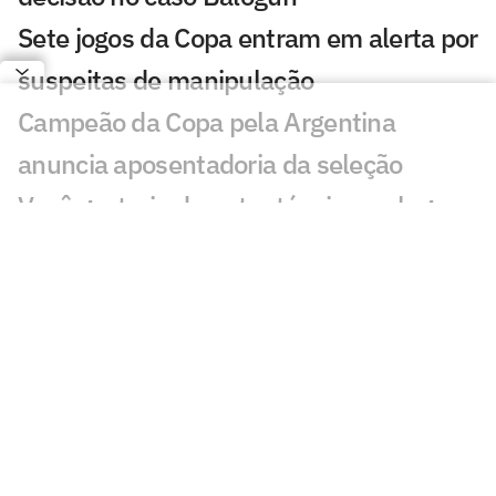
Sete jogos da Copa entram em alerta por
suspeitas de manipulação
Campeão da Copa pela Argentina
anuncia aposentadoria da seleção
Você gostaria de outro técnico no lugar
de Ancelotti na Seleção? Vote
Argentinos detonam Ronaldo e
Ronaldinho na final da Copa: 'Pitoresco'
Zubeldía define futuro no Fluminense
após sondagem do Equador
Confira quais clubes mais receberam