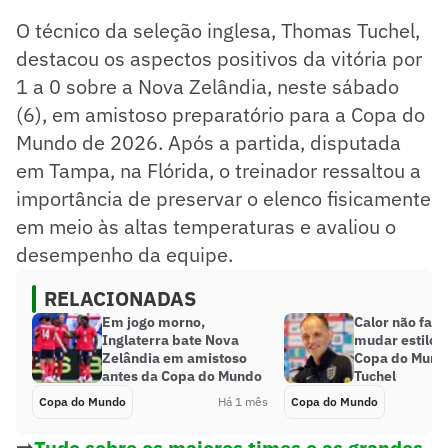
O técnico da seleção inglesa, Thomas Tuchel,
destacou os aspectos positivos da vitória por
1 a 0 sobre a Nova Zelândia, neste sábado
(6), em amistoso preparatório para a Copa do
Mundo de 2026. Após a partida, disputada
em Tampa, na Flórida, o treinador ressaltou a
importância de preservar o elenco fisicamente
em meio às altas temperaturas e avaliou o
desempenho da equipe.
RELACIONADAS
Em jogo morno,
Calor não fará
Inglaterra bate Nova
mudar estilo d
Zelândia em amistoso
Copa do Mundo
antes da Copa do Mundo
Tuchel
Copa do Mundo
Há 1 mês
Copa do Mundo