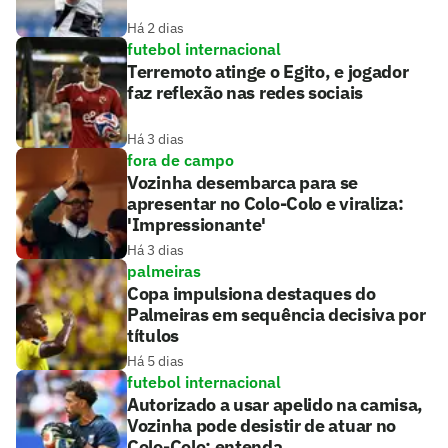
Há 2 dias
futebol internacional
Terremoto atinge o Egito, e jogador
faz reflexão nas redes sociais
Há 3 dias
fora de campo
Vozinha desembarca para se
apresentar no Colo-Colo e viraliza:
'Impressionante'
Há 3 dias
palmeiras
Copa impulsiona destaques do
Palmeiras em sequência decisiva por
títulos
Há 5 dias
futebol internacional
Autorizado a usar apelido na camisa,
Vozinha pode desistir de atuar no
Colo-Colo; entenda