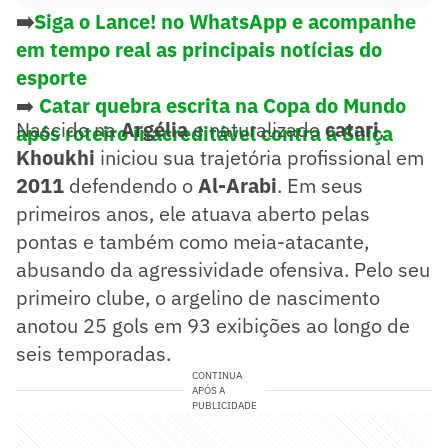
➡️
Siga o Lance! no WhatsApp e acompanhe
em tempo real as principais notícias do
esporte
➡️
Catar quebra escrita na Copa do Mundo
Nascido na
Argélia
e naturalizado
catari
,
após roteiro inacreditável contra a Suíça
Khoukhi
iniciou sua trajetória profissional em
2011
defendendo o
Al-Arabi
. Em seus
primeiros anos, ele atuava aberto pelas
pontas e também como meia-atacante,
abusando da agressividade ofensiva. Pelo seu
primeiro clube, o argelino de nascimento
anotou 25 gols em 93 exibições ao longo de
seis temporadas.
CONTINUA
APÓS A
PUBLICIDADE