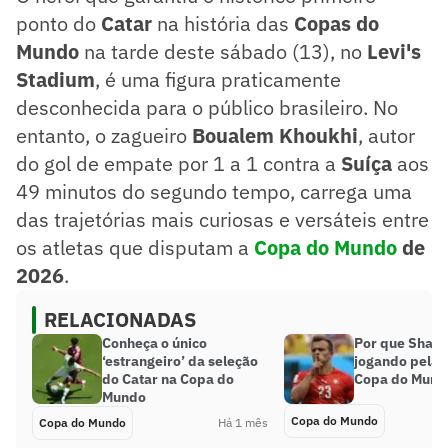
ponto do
Catar
na história das
Copas
do
Mundo
na tarde deste sábado (13), no
Levi's
Stadium
, é uma figura praticamente
desconhecida para o público brasileiro. No
entanto, o zagueiro
Boualem Khoukhi
, autor
do gol de empate por 1 a 1 contra a
Suíça
aos
49 minutos do segundo tempo, carrega uma
das trajetórias mais curiosas e versáteis entre
os atletas que disputam a
Copa do Mundo
de
2026
.
RELACIONADAS
Conheça o único
Por que Shaqir
‘estrangeiro’ da seleção
jogando pela 
do Catar na Copa do
Copa do Mund
Mundo
Copa do Mundo
Copa do Mundo
Há 1 mês