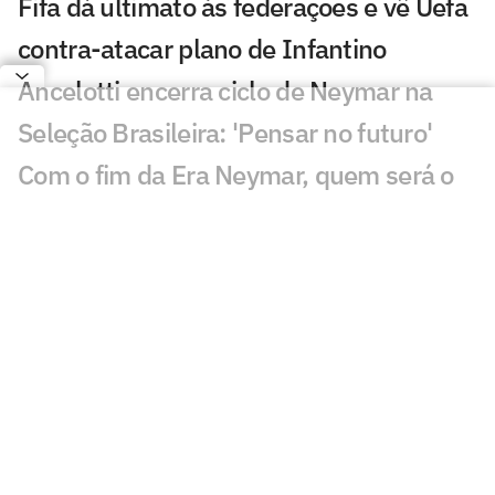
Fifa dá ultimato às federações e vê Uefa
contra-atacar plano de Infantino
Ancelotti encerra ciclo de Neymar na
Seleção Brasileira: 'Pensar no futuro'
Com o fim da Era Neymar, quem será o
novo camisa 10 da Seleção Brasileira?
Fifa abre processo contra jogadores e
federação da Argentina por polêmicas
na Copa
Avião com James Rodríguez sofre pane
no motor antes de decolar e provoca
susto