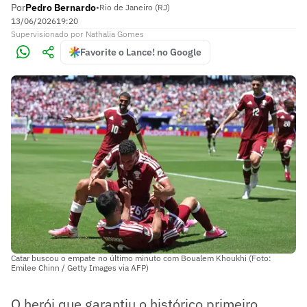
Por
Pedro Bernardo
•
Rio de Janeiro (RJ)
13/06/2026
19:20
Supervisionado
por
Nathalia Gomes
Favorite o Lance! no Google
Catar buscou o empate no último minuto com Boualem Khoukhi (Foto:
Emilee Chinn / Getty Images via AFP)
O herói que garantiu o histórico primeiro