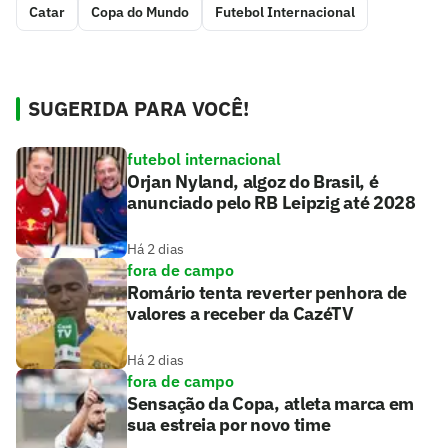
Catar
Copa do Mundo
Futebol Internacional
SUGERIDA PARA VOCÊ!
futebol internacional
Orjan Nyland, algoz do Brasil, é
anunciado pelo RB Leipzig até 2028
Há 2 dias
fora de campo
Romário tenta reverter penhora de
valores a receber da CazéTV
Há 2 dias
fora de campo
Sensação da Copa, atleta marca em
sua estreia por novo time