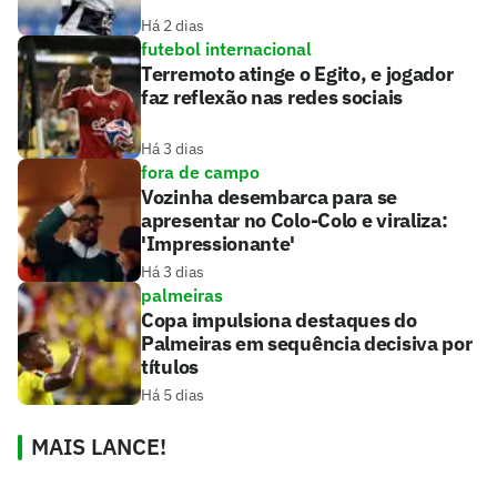
Há 2 dias
futebol internacional
Terremoto atinge o Egito, e jogador
faz reflexão nas redes sociais
Há 3 dias
fora de campo
Vozinha desembarca para se
apresentar no Colo-Colo e viraliza:
'Impressionante'
Há 3 dias
palmeiras
Copa impulsiona destaques do
Palmeiras em sequência decisiva por
títulos
Há 5 dias
MAIS LANCE!