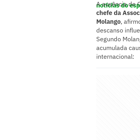
A ausência de C
notícias do es
chefe da Assoc
Molango
, afir
descanso influe
Segundo Molang
acumulada caus
internacional: