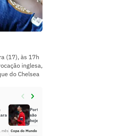
ra (17), às 17h
ocação inglesa,
que do Chelsea
m
Portugal, Inglaterra e mais: quais
para
são os jogos da Copa do Mundo de
hoje (17/06)?
1 mês
Copa do Mundo
Há 1 mês