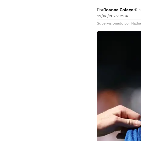
Por
Joanna Colaço
•
Rio
17/06/2026
12:04
Supervisionado
por
Natha