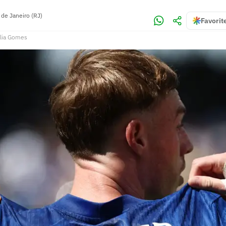
 de Janeiro (RJ)
Favorit
lia Gomes