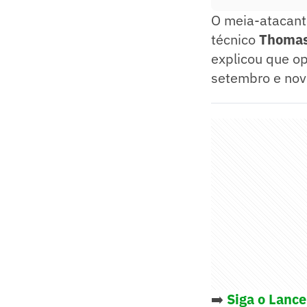
O meia-atacante
técnico
Thomas
explicou que op
setembro e nov
➡️
Siga o Lanc