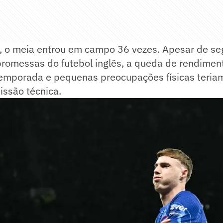
 o meia entrou em campo 36 vezes. Apesar de se
promessas do futebol inglês, a queda de rendimen
mporada e pequenas preocupações físicas teria
issão técnica.