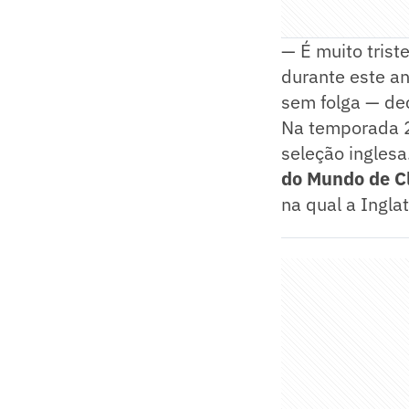
— É muito tris
durante este an
sem folga — dec
Na temporada 2
seleção inglesa
do Mundo de C
na qual a Ingl