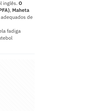
 inglês.
O
(PFA)
,
Maheta
os adequados de
la fadiga
utebol