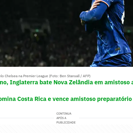
elo Chelsea na Premier League (Foto: Ben Stansall / AFP)
no, Inglaterra bate Nova Zelândia em amistoso 
omina Costa Rica e vence amistoso preparatório
CONTINUA
APÓS A
PUBLICIDADE