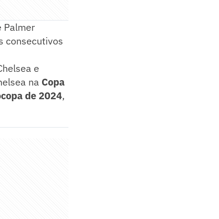
e Palmer
s consecutivos
Chelsea e
Chelsea na
Copa
ocopa de 2024
,