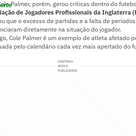
ole Palmer, porém, gerou críticas dentro do futebol
porte
iação de Jogadores Profissionais da Inglaterra 
mou que o excesso de partidas e a falta de períod
nciaram diretamente na situação do jogador.
o, Cole Palmer é um exemplo de atleta afetado pe
ada pelo calendário cada vez mais apertado do f
CONTINUA
APÓS A
PUBLICIDADE