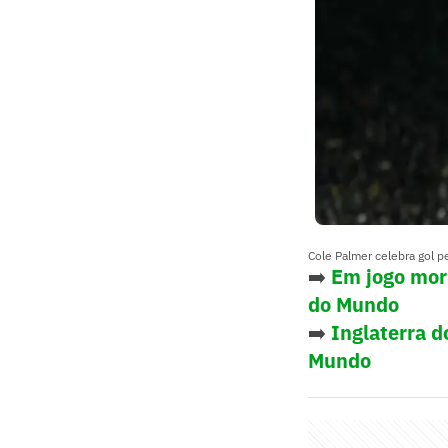
Cole Palmer celebra gol p
➡️
Em jogo mor
do Mundo
➡️
Inglaterra d
Mundo