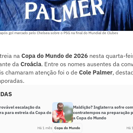
 após gol marcado pelo Chelsea sobre o PSG na final do Mundial de Clubes
treia na
Copa do Mundo de 2026
nesta quarta-fei
iante da
Croácia
. Entre os nomes ausentes da conv
s chamaram atenção foi o de
Cole Palmer
, desta
mporadas.
ADAS
provável escalação da
Maldição? Inglaterra sofre co
ra para estreia da Copa do
contratempos na preparação 
a Copa do Mundo
Há 1 mês
Copa do Mundo
Há 