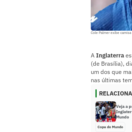
Cole Palmer exibe camisa
A
Inglaterra
es
(de Brasília), d
um dos que mai
nas últimas te
RELACION
Veja a 
Inglater
Mundo
Copa do Mundo