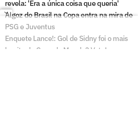
revela: 'Era a única coisa que queria'
Algoz do Brasil na Copa entra na mira de
PSG e Juventus
Enquete Lance!: Gol de Sidny foi o mais
bonito da Copa do Mundo? Vote!
Gol de Cabo Verde é eleito o melhor da
Copa do Mundo
De cerveja a cachorro-quente: Fifa
divulga números da Copa do Mundo
Árbitro da final da Copa do Mundo
anuncia aposentadoria
OPINIÃO: Com respaldo pago por