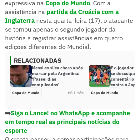
expressiva na
Copa do Mundo
. Com a
assistência na
partida da Croácia com a
Inglaterra
nesta quarta-feira (17), o atacante
se tornou apenas o segundo jogador da
história a registrar assistências em quatro
edições diferentes do Mundial.
RELACIONADAS
Messi explica choro após
Ex-jogador d
marcar pela Argentina:
se desculpa a
‘Passei dias
comentário x
complicados’
contra o Japã
Copa do Mundo
Há 1 mês
Copa do Mundo
➡️
Siga o Lance! no WhatsApp e acompanhe
em tempo real as principais notícias do
esporte
O croata passou a somar participações para