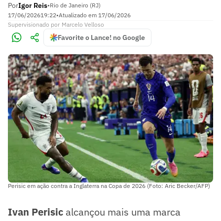
Por
Igor Reis
•
Rio de Janeiro (RJ)
17/06/2026
19:22
•
Atualizado em
17/06/2026
Supervisionado
por
Marcelo Velloso
Favorite o Lance! no Google
Perisic em ação contra a Inglaterra na Copa de 2026 (Foto: Aric Becker/AFP)
Ivan Perisic
alcançou mais uma marca