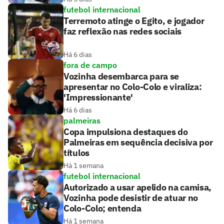
futebol internacional
Terremoto atinge o Egito, e jogador
faz reflexão nas redes sociais
Há 6 dias
fora de campo
Vozinha desembarca para se
apresentar no Colo-Colo e viraliza:
'Impressionante'
Há 6 dias
palmeiras
Copa impulsiona destaques do
Palmeiras em sequência decisiva por
títulos
Há 1 semana
futebol internacional
Autorizado a usar apelido na camisa,
Vozinha pode desistir de atuar no
Colo-Colo; entenda
Há 1 semana