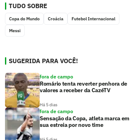
TUDO SOBRE
Copa do Mundo
Croácia
Futebol Internacional
Messi
SUGERIDA PARA VOCÊ!
fora de campo
Romário tenta reverter penhora de
valores a receber da CazéTV
Há 5 dias
fora de campo
Sensação da Copa, atleta marca em
sua estreia por novo time
Há 5 dias