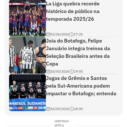
La Liga quebra recorde
histórico de público na
temporada 2025/26
01/06/2026
17:30
Joia do Botafogo, Felipe
Januário integra treinos da
Seleção Brasileira antes da
Copa
26/05/2026
19:00
Jogos de Grêmio e Santos
pela Sul-Americana podem
impactar o Botafogo; entenda
26/05/2026
18:00
CONTINUA
APÓS A