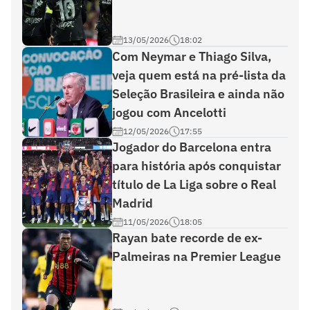
13/05/2026
18:02
Com Neymar e Thiago Silva,
veja quem está na pré-lista da
Seleção Brasileira e ainda não
jogou com Ancelotti
12/05/2026
17:55
Jogador do Barcelona entra
para história após conquistar
título de La Liga sobre o Real
Madrid
11/05/2026
18:05
Rayan bate recorde de ex-
Palmeiras na Premier League