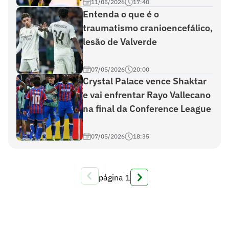
11/05/2026
17:40
Entenda o que é o
traumatismo cranioencefálico,
lesão de Valverde
07/05/2026
20:00
Crystal Palace vence Shaktar
e vai enfrentar Rayo Vallecano
na final da Conference League
07/05/2026
18:35
página
1