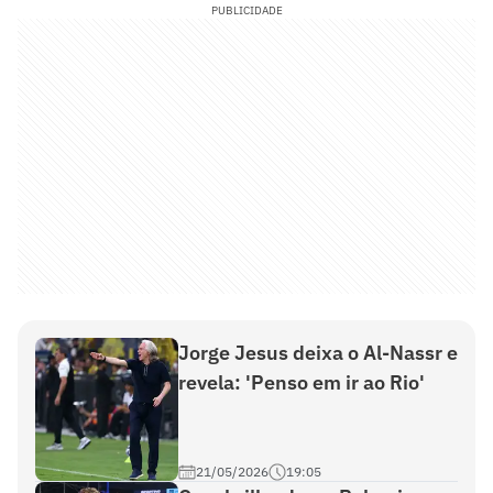
PUBLICIDADE
Jorge Jesus deixa o Al-Nassr e
revela: 'Penso em ir ao Rio'
21/05/2026
19:05