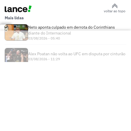
voltar ao topo
Mais lidas
Neto aponta culpado em derrota do Corinthians
diante do Internacional
03/08/2026 - 05:40
Alex Poatan não volta ao UFC em disputa por cinturão
03/08/2026 - 11:29
Times
Futebol Nacional
Atlético Mineiro
Futebol Internacional
Brasileirão Série A
Bahia
Esportes
Libertadores
Copa do Brasil
Botafogo