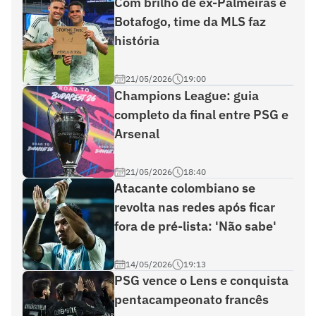
Com brilho de ex-Palmeiras e
Botafogo, time da MLS faz
história
21/05/2026
19:00
Champions League: guia
completo da final entre PSG e
Arsenal
21/05/2026
18:40
Atacante colombiano se
revolta nas redes após ficar
fora de pré-lista: 'Não sabe'
14/05/2026
19:13
PSG vence o Lens e conquista
pentacampeonato francês