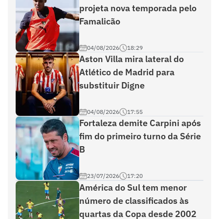
projeta nova temporada pelo
Famalicão
04/08/2026
18:29
Aston Villa mira lateral do
Atlético de Madrid para
substituir Digne
04/08/2026
17:55
Fortaleza demite Carpini após
fim do primeiro turno da Série
B
23/07/2026
17:20
América do Sul tem menor
número de classificados às
quartas da Copa desde 2002