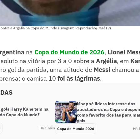
contra a Argélia na Copa do Mundo (Imagem: Reprodução/CazéTV)
rgentina
na
Copa do Mundo de 2026
,
Lionel Mes
soluto na vitória por 3 a 0 sobre a
Argélia
, em
Kan
ro gol da partida, uma atitude de
Messi
chamou a
mprensa: o camisa 10
foi às lágrimas
.
ADAS
Mbappé lidera interesse dos
 gols Harry Kane tem na
apostadores na Copa e despon
a da Copa do Mundo?
como favorito dos fãs para ma
gols
6
Há 1 mês
Copa do Mundo 2026
Há 