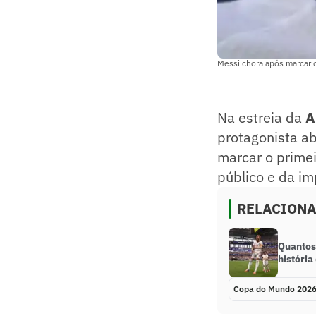
Messi chora após marcar 
Na estreia da
A
protagonista ab
marcar o primei
público e da i
RELACION
Quantos
históri
Copa do Mundo 202