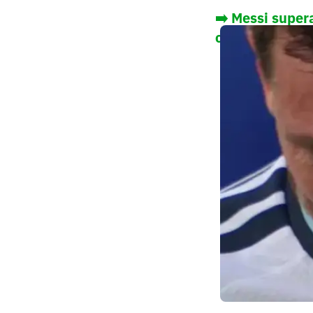
➡️
Messi supera
contra Argélia