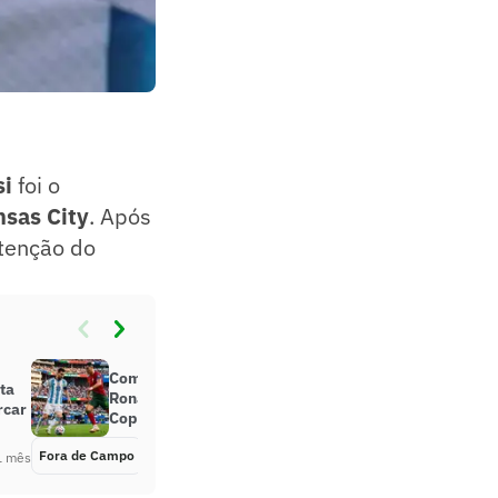
si
foi o
sas City
. Após
tenção do
Comparação entre Cristiano
ta
Ronaldo e Messi vem à tona na
rcar
Copa: ‘Não faz sentido’
Fora de Campo
Há 1 mês
1 mês