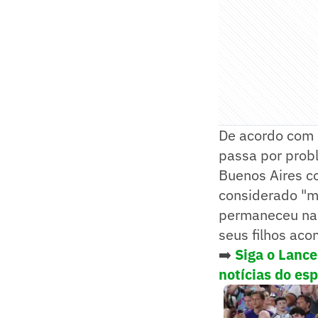
De acordo com u
passa por prob
Buenos Aires c
considerado "mu
permaneceu na 
seus filhos aco
➡️
Siga o Lanc
notícias do es