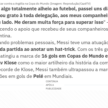
car contra a Argélia na Copa do Mundo (Imagem: Reprodução/CazéTV)
 algo totalmente alheio ao futebol, passei uns dia
ou grato à toda delegação, aos meus companhei
lado. Me deram muita força para superar isso
" 
ecendo o apoio que recebeu de seus companheiros
ntina.
ndo problemas pessoais, Messi teve uma atuação 
da partida ao anotar um hat-trick
. Com os três g
 atingiu a marca de
16 gols em Copas do Mundo e
v Klose
como o maior artilheiro da história da co
ecorde de Klose, Messi também ultrapassou a marc
ções em gols de
Pelé
em Mundiais.
CONTINUA
APÓS A
PUBLICIDADE