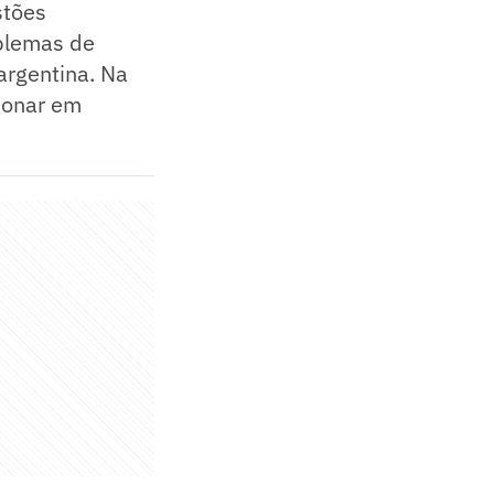
stões
oblemas de
argentina. Na
ionar em