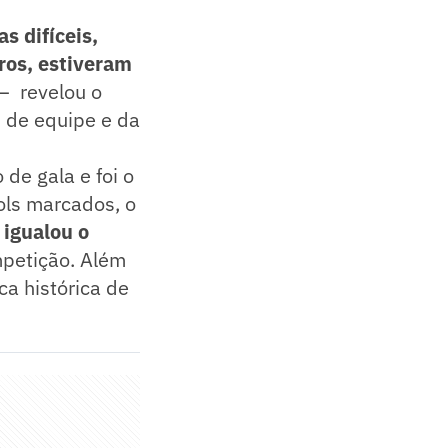
s difíceis,
ros, estiveram
— revelou o
 de equipe e da
de gala e foi o
ols marcados, o
 igualou o
mpetição. Além
a histórica de