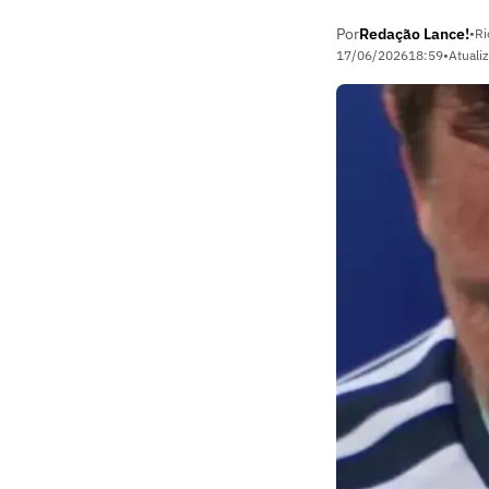
Por
Redação Lance!
•
Ri
17/06/2026
18:59
•
Atuali