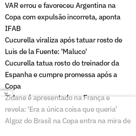
VAR errou e favoreceu Argentina na
Copa com expulsão incorreta, aponta
IFAB
Cucurella viraliza após tatuar rosto de
Luis de la Fuente: 'Maluco'
Cucurella tatua rosto do treinador da
Espanha e cumpre promessa após a
Copa
Zidane é apresentado na França e
revela: 'Era a única coisa que queria'
Algoz do Brasil na Copa entra na mira de
PSG e Juventus