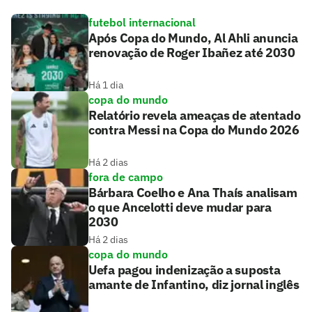
futebol internacional
Após Copa do Mundo, Al Ahli anuncia
renovação de Roger Ibañez até 2030
Há 1 dia
copa do mundo
Relatório revela ameaças de atentado
contra Messi na Copa do Mundo 2026
Há 2 dias
fora de campo
Bárbara Coelho e Ana Thaís analisam
o que Ancelotti deve mudar para
2030
Há 2 dias
copa do mundo
Uefa pagou indenização a suposta
amante de Infantino, diz jornal inglês