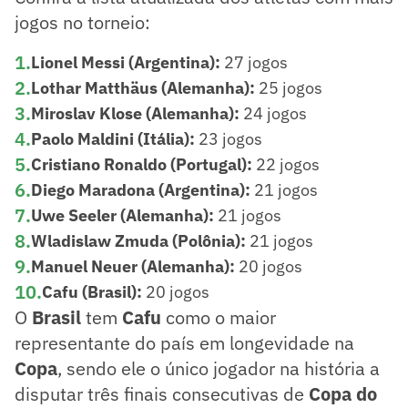
jogos no torneio:
1
.
Lionel Messi (Argentina):
27 jogos
2
.
Lothar Matthäus (Alemanha):
25 jogos
3
.
Miroslav Klose (Alemanha):
24 jogos
4
.
Paolo Maldini (Itália):
23 jogos
5
.
Cristiano Ronaldo (Portugal):
22 jogos
6
.
Diego Maradona (Argentina):
21 jogos
7
.
Uwe Seeler (Alemanha):
21 jogos
8
.
Wladislaw Zmuda (Polônia):
21 jogos
9
.
Manuel Neuer (Alemanha):
20 jogos
10
.
Cafu (Brasil):
20 jogos
O
Brasil
tem
Cafu
como o maior
representante do país em longevidade na
Copa
, sendo ele o único jogador na história a
disputar três finais consecutivas de
Copa do