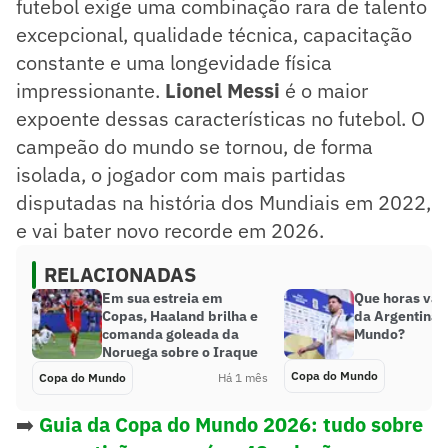
futebol exige uma combinação rara de talento
excepcional, qualidade técnica, capacitação
constante e uma longevidade física
impressionante.
Lionel Messi
é o maior
expoente dessas características no futebol. O
campeão do mundo se tornou, de forma
isolada, o jogador com mais partidas
disputadas na história dos Mundiais em 2022,
e vai bater novo recorde em 2026.
RELACIONADAS
Em sua estreia em
Que horas vai 
Copas, Haaland brilha e
da Argentina 
comanda goleada da
Mundo?
Noruega sobre o Iraque
Copa do Mundo
Copa do Mundo
Há 1 mês
➡️
Guia da Copa do Mundo 2026: tudo sobre