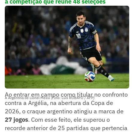
a competição que reúne 48 seleções
Ao entrar em campo como titular no confronto
A Argentina de Lionel Messi (Foto: Luis ROBAYO / AFP)
contra a Argélia, na abertura da Copa de
2026, o craque argentino atingiu a marca de
27 jogos
. Com esse feito, ele superou o
recorde anterior de 25 partidas que pertencia