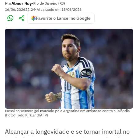
Por
Abner Rey
•
Rio de Janeiro (RJ)
16/06/2026
22:24
•
Atualizado em
16/06/2026
Favorite o Lance! no Google
Messi comemora gol marcado pela Argentina em amistoso contra a Islândia
(Foto: Todd Kirkland/AFP)
Alcançar a longevidade e se tornar imortal no