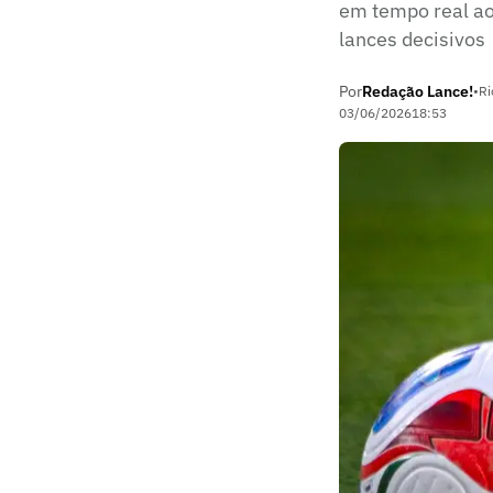
em tempo real ao
lances decisivos
Por
Redação Lance!
•
Ri
03/06/2026
18:53