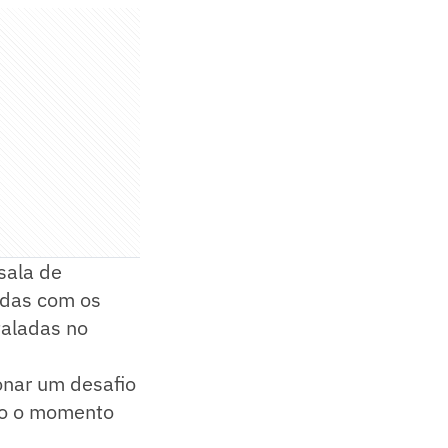
sala de
adas com os
taladas no
ionar um desafio
ão o momento