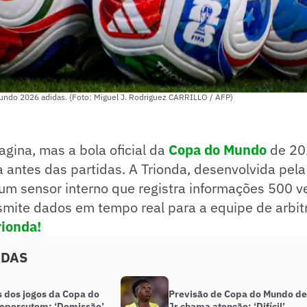
Mundo 2026 adidas. (Foto: Miguel J. Rodriguez CARRILLO / AFP)
gina, mas a bola oficial da
Copa do Mundo
de 202
 antes das partidas. A Trionda, desenvolvida pela
 um sensor interno que registra informações 500 v
smite dados em tempo real para a equipe de arbit
rionda!
ADAS
s dos jogos da Copa do
Previsão de Copa do Mundo de
epercutem: ‘Demissão’
Jr chama atenção: ‘Difícil’