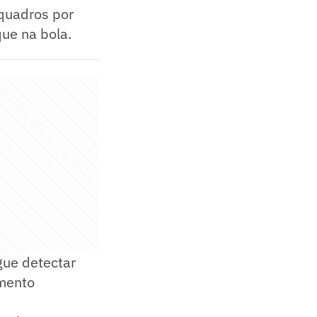
quadros por
que na bola.
gue detectar
imento