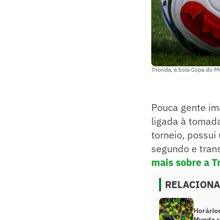
Trionda, a bola Copa do 
Pouca gente ima
ligada à tomada
torneio, possui
segundo e tran
mais sobre a T
RELACION
Horário
Mundo r