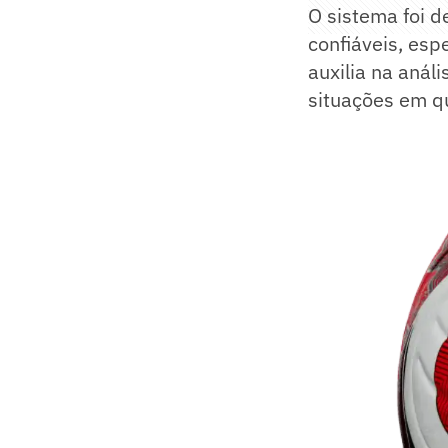
O sistema foi d
confiáveis, esp
auxilia na anál
situações em qu