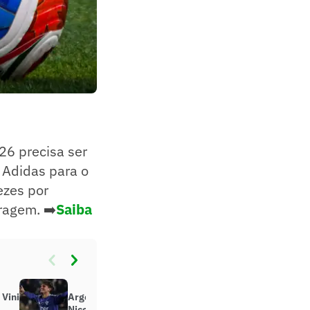
6 precisa ser
 Adidas para o
ezes por
ragem. ➡️
Saiba
 Vini
Argentina liga alerta máximo por
Nico Paz para a Copa do Mundo