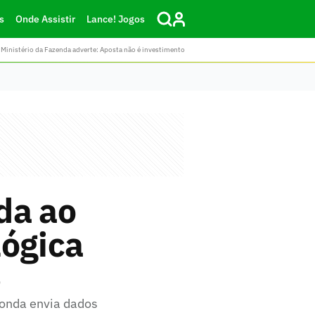
s
Onde Assistir
Lance! Jogos
Ministério da Fazenda adverte: Aposta não é investimento
da ao
lógica
6
ionda envia dados