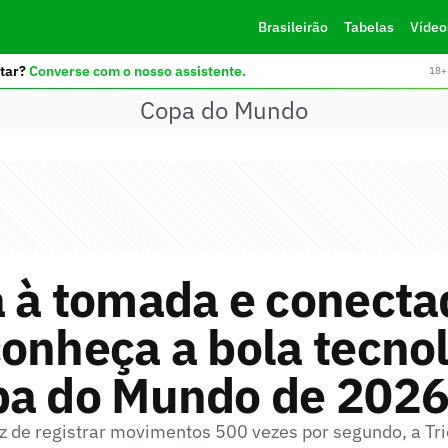
Brasileirão
Tabelas
Vídeo
tar?
Converse com o nosso assistente.
18+ 
Copa do Mundo
 à tomada e conecta
onheça a bola tecno
pa do Mundo de 202
 de registrar movimentos 500 vezes por segundo, a Tr