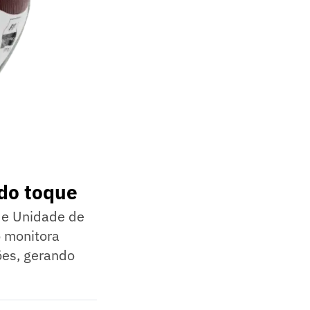
 do toque
de Unidade de
o monitora
ões, gerando