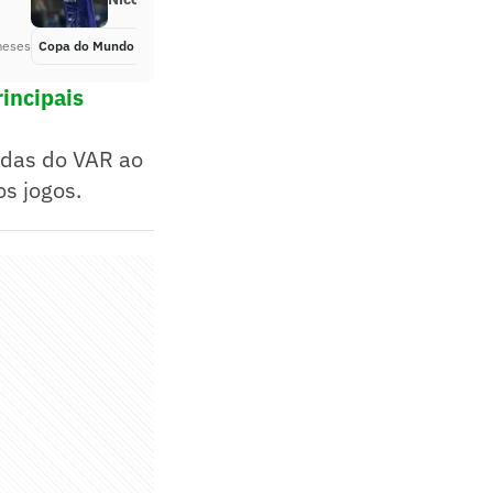
meses
Copa do Mundo
Há 2 meses
incipais
iadas do VAR ao
os jogos.