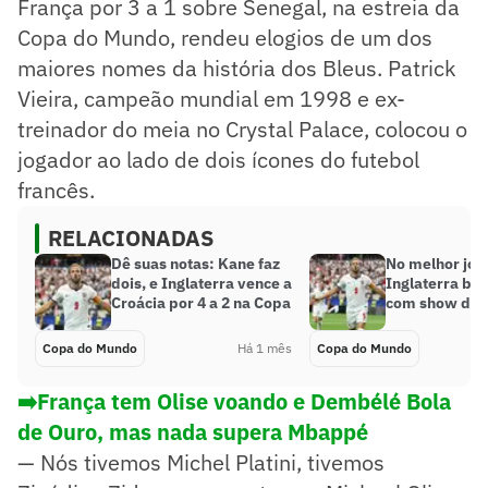
França por 3 a 1 sobre Senegal, na estreia da
Copa do Mundo, rendeu elogios de um dos
maiores nomes da história dos Bleus. Patrick
Vieira, campeão mundial em 1998 e ex-
treinador do meia no Crystal Palace, colocou o
jogador ao lado de dois ícones do futebol
francês.
RELACIONADAS
Dê suas notas: Kane faz
No melhor jog
dois, e Inglaterra vence a
Inglaterra bat
Croácia por 4 a 2 na Copa
com show de 
Copa do Mundo
Há 1 mês
Copa do Mundo
➡️França tem Olise voando e Dembélé Bola
de Ouro, mas nada supera Mbappé
— Nós tivemos Michel Platini, tivemos