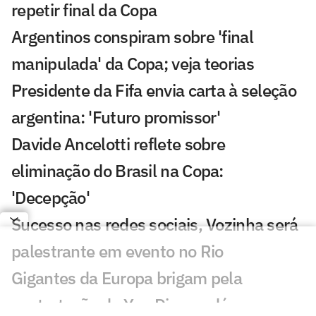
repetir final da Copa
Argentinos conspiram sobre 'final
manipulada' da Copa; veja teorias
Presidente da Fifa envia carta à seleção
argentina: 'Futuro promissor'
Davide Ancelotti reflete sobre
eliminação do Brasil na Copa:
'Decepção'
Sucesso nas redes sociais, Vozinha será
palestrante em evento no Rio
Gigantes da Europa brigam pela
contratação de Yan Diomandé