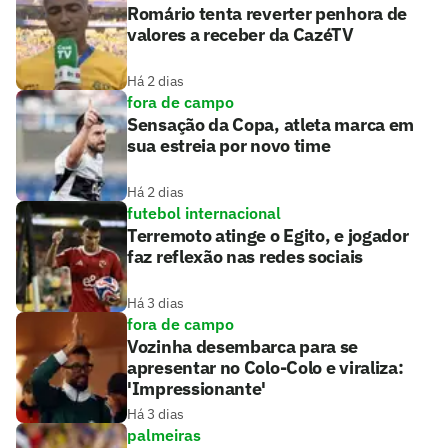
Romário tenta reverter penhora de
valores a receber da CazéTV
Há 2 dias
fora de campo
Sensação da Copa, atleta marca em
sua estreia por novo time
Há 2 dias
futebol internacional
Terremoto atinge o Egito, e jogador
faz reflexão nas redes sociais
Há 3 dias
fora de campo
Vozinha desembarca para se
apresentar no Colo-Colo e viraliza:
'Impressionante'
Há 3 dias
palmeiras