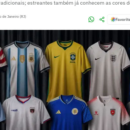
radicionais; estreantes também já conhecem as cores d
o de Janeiro (RJ)
Favorit