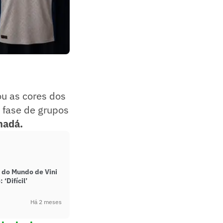
ou as cores dos
a fase de grupos
adá.
 do Mundo de Vini
‘Difícil’
Há 2 meses