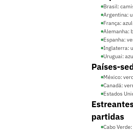
Brasil: cami
Argentina: u
França: azu
Alemanha: b
Espanha: ve
Inglaterra: 
Uruguai: azu
Países-se
México: verd
Canadá: ver
Estados Uni
Estreantes
partidas
Cabo Verde: