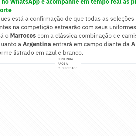
! no WhatsApp e acompanhe em tempo real as pr
porte
ques está a confirmação de que todas as seleçõe
ntes na competição estrearão com seus uniformes 
rá o
Marrocos
com a clássica combinação de cami
nquanto a
Argentina
entrará em campo diante da
A
forme listrado em azul e branco.
CONTINUA
APÓS A
PUBLICIDADE