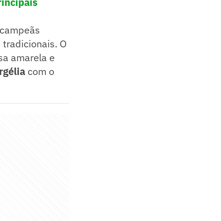
incipais
s campeãs
tradicionais. O
sa amarela e
rgélia
com o