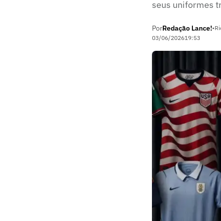
seus uniformes t
Por
Redação Lance!
•
Ri
03/06/2026
19:53