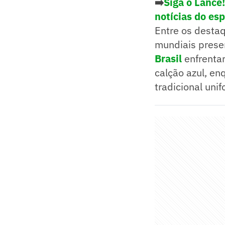
➡️
Siga o Lance
notícias do es
Entre os desta
mundiais prese
Brasil
enfrenta
calção azul, e
tradicional uni