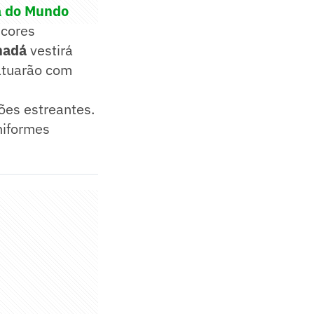
pa do Mundo
 cores
nadá
vestirá
atuarão com
ões estreantes.
niformes