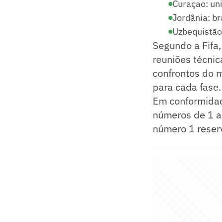
Curaçao: un
Jordânia: b
Uzbequistão
Segundo a Fifa,
reuniões técnic
confrontos do 
para cada fase.
Em conformida
números de 1 a
número 1 reser