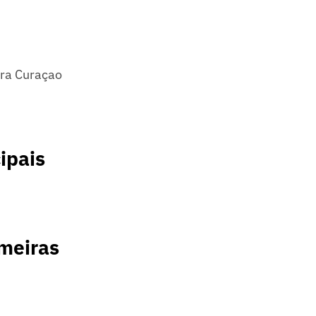
tra Curaçao
ipais
imeiras