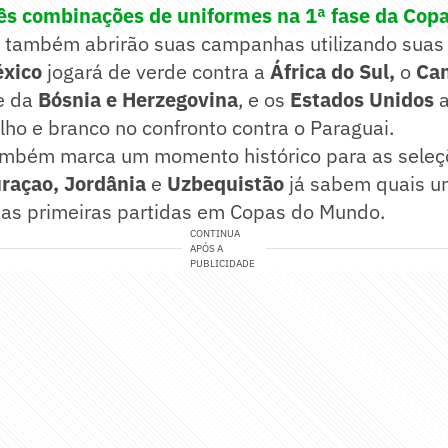
três combinações de uniformes na 1ª fase da Co
 também abrirão suas campanhas utilizando suas
éxico
jogará de verde contra a
África do Sul,
o
Ca
e da
Bósnia e Herzegovina
, e os
Estados Unidos
ho e branco no confronto contra o Paraguai.
ambém marca um momento histórico para as seleç
uraçao, Jordânia
e
Uzbequistão
já sabem quais u
suas primeiras partidas em Copas do Mundo.
CONTINUA
APÓS A
PUBLICIDADE