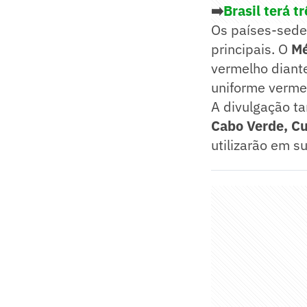
➡️
Brasil terá 
Os países-sede
principais. O
M
vermelho diant
uniforme vermel
A divulgação t
Cabo Verde, C
utilizarão em 