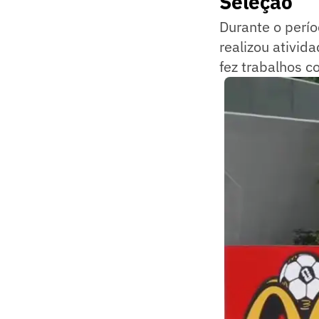
Seleção
Durante o perío
realizou ativid
fez trabalhos c