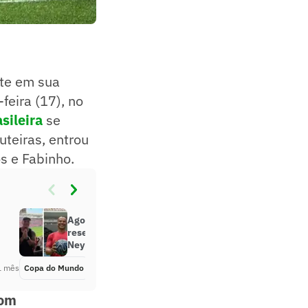
te em sua
feira (17), no
asileira
se
uteiras, entrou
s e Fabinho.
Agora no Lance!, Toguro tem
resenha com Cafu sobre Endrick,
Neymar e Seleção
1 mês
Copa do Mundo
Há 1 mês
com