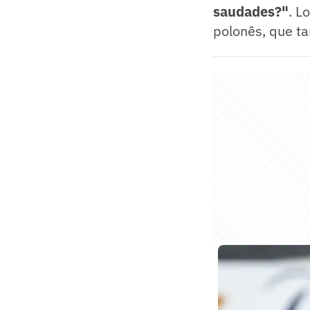
saudades?"
. L
polonês, que t