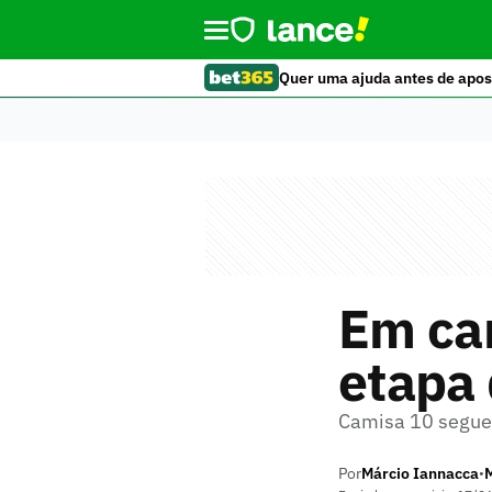
Quer uma ajuda antes de apos
Em ca
etapa 
Camisa 10 segue 
Por
Márcio Iannacca
•