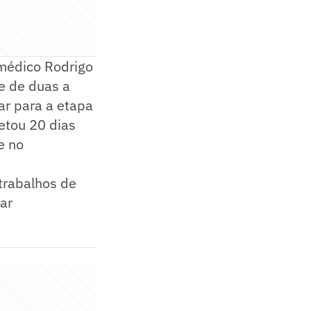
 médico Rodrigo
e de duas a
ar para a etapa
letou 20 dias
e no
 trabalhos de
par