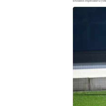
Enviados especiais
•
17/0