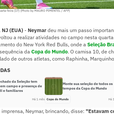
uarta-feira (17) (Photo by MAURO PIMENTEL / AFP)
NJ (EUA)
-
Neymar
deu mais um passo importan
oltou a realizar atividades no campo nesta quarta-
namento do New York Red Bulls, onde a
Seleção Br
 sequência da
Copa do Mundo
. O camisa 10, de ch
lado de outros atletas, como Raphinha, Marquinho
ADAS
fechado da Seleção tem
Monte sua seleção de todos os
em campo e presença de
tempos da Copa do Mundo
i e familiares
Há 1 mês
Copa do Mundo
Há 
a imprensa, Neymar, brincando, disse:
"Estavam 