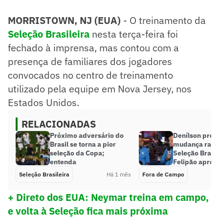
MORRISTOWN, NJ (EUA)
- O treinamento da
Seleção Brasileira
nesta terça-feira foi
fechado à imprensa, mas contou com a
presença de familiares dos jogadores
convocados no centro de treinamento
utilizado pela equipe em Nova Jersey, nos
Estados Unidos.
RELACIONADAS
Próximo adversário do
Denílson prop
Brasil se torna a pior
mudança radic
seleção da Copa;
Seleção Brasil
entenda
Felipão aprov
Seleção Brasileira
Há 1 mês
Fora de Campo
+ Direto dos EUA: Neymar treina em campo,
e volta à Seleção fica mais próxima