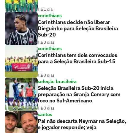
Há 1 dia
corinthians
Corinthians decide não liberar
Dieguinho para Seleção Brasileira
Sub-20
Há 3 dias
corinthians
Corinthians tem dois convocados
para a Seleção Brasileira Sub-15
Há 3 dias
seleção brasileira
Seleção Brasileira Sub-20 inicia
preparação na Granja Comary com
foco no Sul-Americano
Há 3 dias
santos
Pai não descarta Neymar na Seleção,
e jogador responde; veja