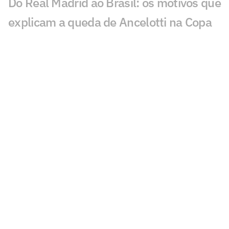
Do Real Madrid ao Brasil: os motivos que
explicam a queda de Ancelotti na Copa
Harmonização facial de Vini Jr: veja
antes e depois do jogador
Jesus faz revelação sobre a Seleção e
diz que convocaria astro do Flamengo
Vini Jr aparece com novo visual após
procedimento estético
Brasil sobe no ranking da Fifa e encosta
nos líderes após Copa; confira
Nosso fracasso na Copa começa com a
falta de uma estratégia para o produto