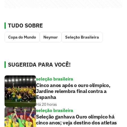
TUDO SOBRE
Copa do Mundo
Neymar
Seleção Brasileira
SUGERIDA PARA VOCÊ!
seleção brasileira
Cinco anos após o ouro olímpico,
Jardine relembra final contra a
Espanha
Há 20 horas
seleção brasileira
Seleção ganhava Ouro olímpico há
cinco anos; veja destino dos atletas