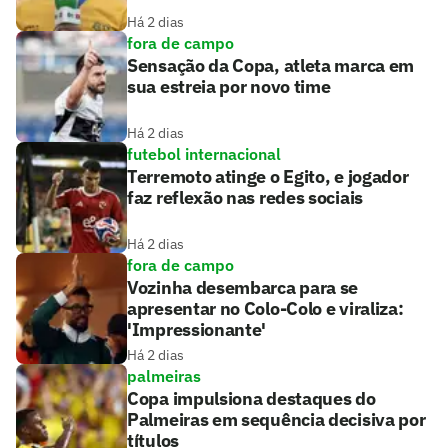
Há 2 dias
fora de campo
Sensação da Copa, atleta marca em
sua estreia por novo time
Há 2 dias
futebol internacional
Terremoto atinge o Egito, e jogador
faz reflexão nas redes sociais
Há 2 dias
fora de campo
Vozinha desembarca para se
apresentar no Colo-Colo e viraliza:
'Impressionante'
Há 2 dias
palmeiras
Copa impulsiona destaques do
Palmeiras em sequência decisiva por
títulos