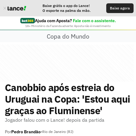
Baixe grátis o app do Lance!
Baixe agora
O esporte na palma da mão.
Ajuda com Aposta?
Fale com o assistente.
18+ Ministério da Fazenda adverte: Aposta não é investimento
Copa do Mundo
Canobbio após estreia do
Uruguai na Copa: 'Estou aqui
graças ao Fluminense'
Jogador falou com o Lance! depois da partida
Por
Pedro Brandão
•
Rio de Janeiro (RJ)