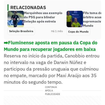
RELACIONADAS
Marquinhos usa exemplo
Fifa toma dec
do PSG para blindar
árbitro acusa
Seleção após estreia
supremacista 
Mundo
Seleção Brasileira
Há 1 mês
Copa do Mundo
➡️Fluminense aposta em pausa da Copa do
Mundo para recuperar jogadores em baixa
Reserva no início da partida, Canobbio entrou
no intervalo na vaga de Darwin Núñez e
participou da pressão uruguaia que culminou
no empate, marcado por Maxi Araújo aos 35
minutos do segundo tempo.
CONTINUA
APÓS A
PUBLICIDADE