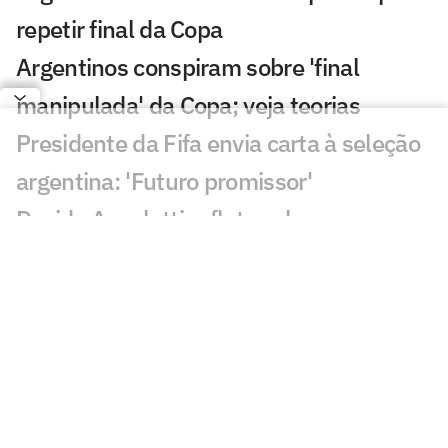
repetir final da Copa
Argentinos conspiram sobre 'final
manipulada' da Copa; veja teorias
Presidente da Fifa envia carta à seleção
argentina: 'Futuro promissor'
Davide Ancelotti reflete sobre
eliminação do Brasil na Copa:
'Decepção'
Sucesso nas redes sociais, Vozinha será
palestrante em evento no Rio
Gigantes da Europa brigam pela
contratação de Yan Diomandé