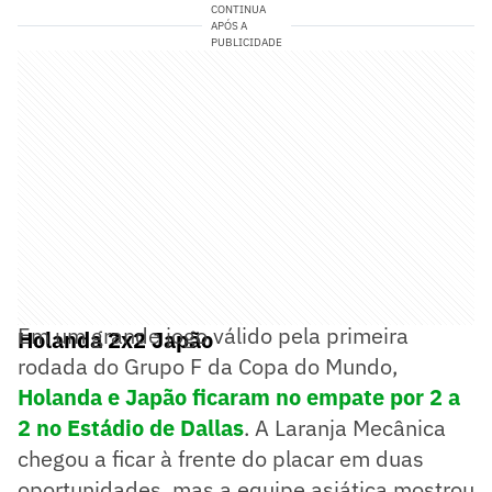
CONTINUA
APÓS A
PUBLICIDADE
Em um grande jogo válido pela primeira
Holanda 2x2 Japão
rodada do Grupo F da Copa do Mundo,
Holanda e Japão ficaram no empate por 2 a
2 no Estádio de Dallas
. A Laranja Mecânica
chegou a ficar à frente do placar em duas
oportunidades, mas a equipe asiática mostrou