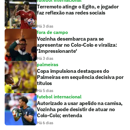
futebol internacional
Terremoto atinge o Egito, e jogador
faz reflexão nas redes sociais
Há 3 dias
fora de campo
Vozinha desembarca para se
apresentar no Colo-Colo e viraliza:
'Impressionante'
Há 3 dias
palmeiras
Copa impulsiona destaques do
Palmeiras em sequência decisiva por
títulos
Há 5 dias
futebol internacional
Autorizado a usar apelido na camisa,
Vozinha pode desistir de atuar no
Colo-Colo; entenda
Há 6 dias