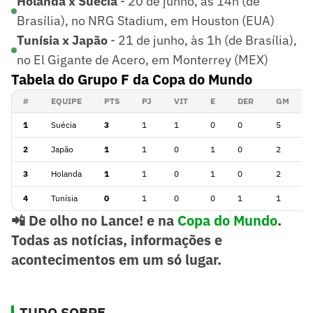
Holanda x Suécia
- 20 de junho, às 14h (de
Brasília), no NRG Stadium, em Houston (EUA)
Tunísia x Japão
- 21 de junho, às 1h (de Brasília),
no El Gigante de Acero, em Monterrey (MEX)
Tabela do Grupo F da Copa do Mundo
#
EQUIPE
PTS
PJ
VIT
E
DER
GM
1
Suécia
3
1
1
0
0
5
2
Japão
1
1
0
1
0
2
3
Holanda
1
1
0
1
0
2
4
Tunísia
0
1
0
0
1
1
📲 De olho no Lance! e na
Copa do Mundo
.
Todas as notícias, informações e
acontecimentos em um só lugar.
TUDO SOBRE