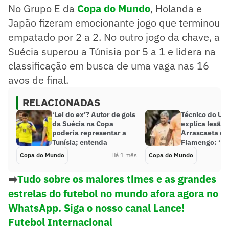
No Grupo E da
Copa do Mundo
, Holanda e
Japão fizeram emocionante jogo que terminou
empatado por 2 a 2. No outro jogo da chave, a
Suécia superou a Túnisia por 5 a 1 e lidera na
classificação em busca de uma vaga nas 16
avos de final.
RELACIONADAS
‘Lei do ex’? Autor de gols
Técnico do Ur
da Suécia na Copa
explica lesão 
poderia representar a
Arrascaeta e 
Tunísia; entenda
Flamengo: ‘Um
Copa do Mundo
Há 1 mês
Copa do Mundo
➡️
Tudo sobre os maiores times e as grandes
estrelas do futebol no mundo afora agora no
WhatsApp. Siga o nosso canal Lance!
Futebol Internacional