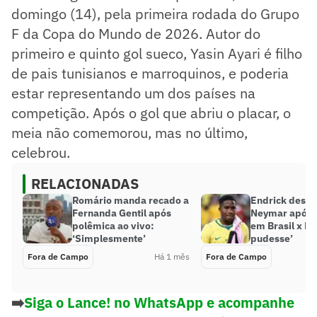
domingo (14), pela primeira rodada do Grupo
F da Copa do Mundo de 2026. Autor do
primeiro e quinto gol sueco, Yasin Ayari é filho
de pais tunisianos e marroquinos, e poderia
estar representando um dos países na
competição. Após o gol que abriu o placar, o
meia não comemorou, mas no último,
celebrou.
RELACIONADAS
Romário manda recado a
Endrick desa
Fernanda Gentil após
Neymar após n
polêmica ao vivo:
em Brasil x Ma
‘Simplesmente’
pudesse’
Fora de Campo
Há 1 mês
Fora de Campo
➡️
Siga o Lance! no WhatsApp e acompanhe