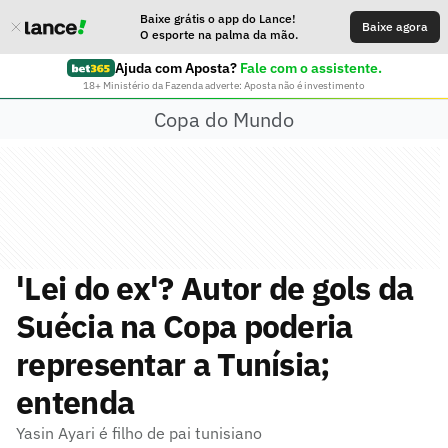
Baixe grátis o app do Lance!
Baixe agora
O esporte na palma da mão.
Ajuda com Aposta?
Fale com o assistente.
18+ Ministério da Fazenda adverte: Aposta não é investimento
Copa do Mundo
'Lei do ex'? Autor de gols da
Suécia na Copa poderia
representar a Tunísia;
entenda
Yasin Ayari é filho de pai tunisiano