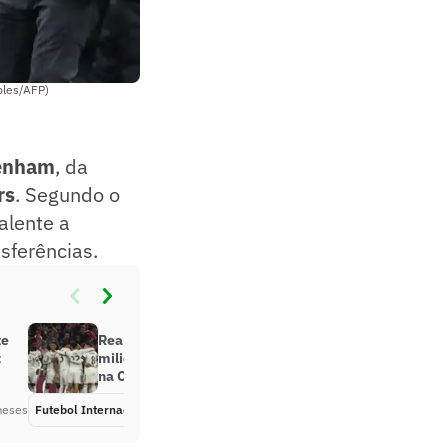
ples/AFP)
enham
, da
rs
. Segundo o
alente a
sferências.
te
Real Madrid fecha acordo
z
milionário com jogador que estará
na Copa do Mundo
meses
Futebol Internacional
Há 2 meses