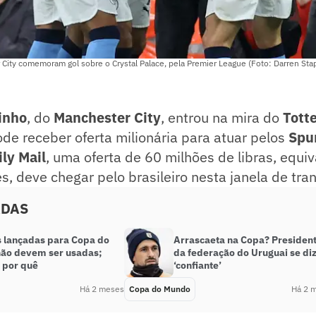
City comemoram gol sobre o Crystal Palace, pela Premier League (Foto: Darren Sta
inho
, do
Manchester City
, entrou na mira do
Tott
ode receber oferta milionária para atuar pelos
Spu
ily Mail
, uma oferta de 60 milhões de libras, equiv
, deve chegar pelo brasileiro nesta janela de tran
ADAS
 lançadas para Copa do
Arrascaeta na Copa? Presiden
ão devem ser usadas;
da federação do Uruguai se di
 por quê
‘confiante’
Há 2 meses
Copa do Mundo
Há 2 