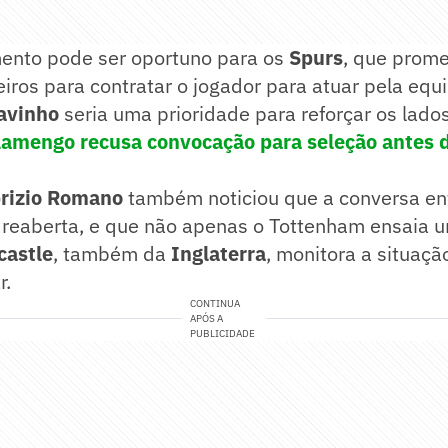
mento pode ser oportuno para os
Spurs
, que prom
eiros para contratar o jogador para atuar pela e
avinho
seria uma prioridade para reforçar os lado
lamengo recusa convocação para seleção antes 
rizio Romano
também noticiou que a conversa en
i reaberta, e que não apenas o Tottenham ensaia u
astle
, também da
Inglaterra
, monitora a situaç
r.
CONTINUA
APÓS A
PUBLICIDADE