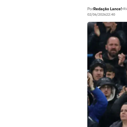
Por
Redação Lance!
•
Ri
02/06/2026
22:40