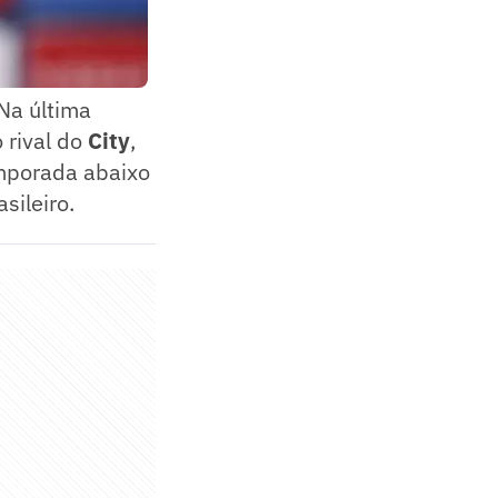
 Na última
o rival do
City
,
emporada abaixo
sileiro.