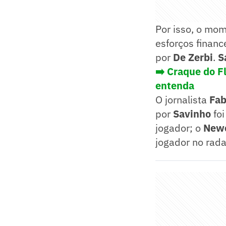
Por isso, o mo
esforços financ
por
De Zerbi
.
S
➡️ Craque do F
entenda
O jornalista
Fab
por
Savinho
fo
jogador; o
Newc
jogador no rada