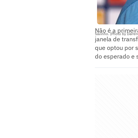
Não é a primei
Savinho. (Photo by Darren
janela de trans
que optou por 
do esperado e s