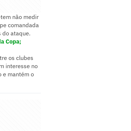
etem não medir
quipe comandada
s do ataque.
da Copa;
tre os clubes
m interesse no
ão e mantém o