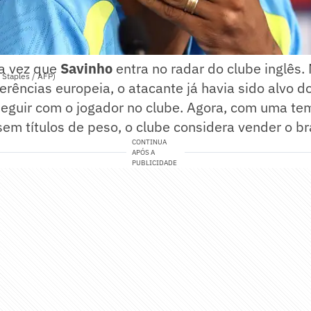
ra vez que
Savinho
entra no radar do clube inglês.
 Staples / AFP)
ferências europeia, o atacante já havia sido alvo d
seguir com o jogador no clube. Agora, com uma t
em títulos de peso, o clube considera vender o bra
CONTINUA
APÓS A
PUBLICIDADE