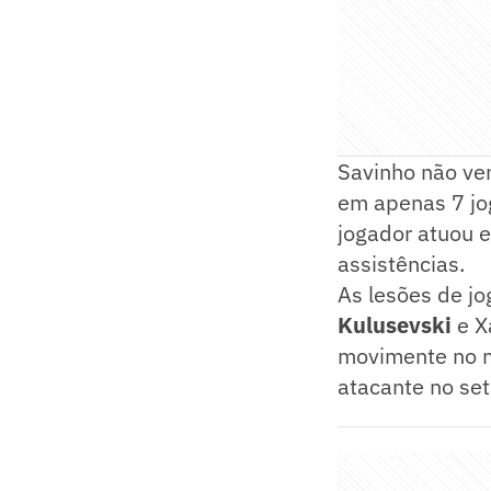
Savinho não ve
em apenas 7 j
jogador atuou e
assistências.
As lesões de j
Kulusevski
e X
movimente no m
atacante no set