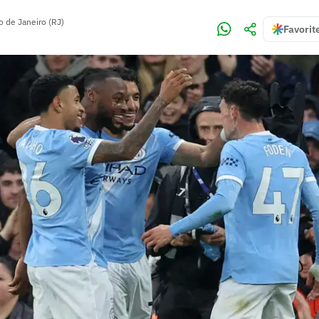
o de Janeiro (RJ)
Favorit