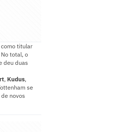
u como titular
. No total, o
 e deu duas
rt
,
Kudus
,
 Tottenham se
 de novos