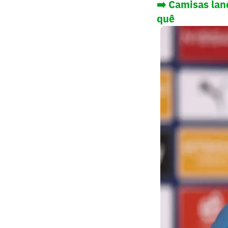
➡️ Camisas la
quê