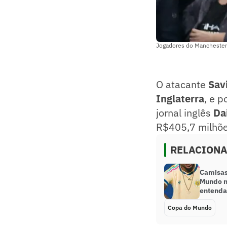
Jogadores do Manchester 
O atacante
Sav
Inglaterra
, e p
jornal inglês
Da
R$405,7 milhões
RELACION
Camisas
Mundo n
entenda
Copa do Mundo