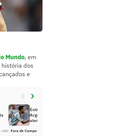
do Mundo
, em
 história dos
lcançados e
Entrada dura de Messi em
ia
Argentina x Argélia chama
atenção: ‘Merecia’
1 mês
Fora de Campo
Há 1 mês