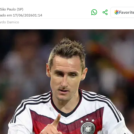
São Paulo (SP)
Favorit
zado em
17/06/2026
01:14
ardo Damico