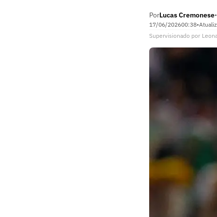
Por
Lucas Cremonese
•
17/06/2026
00:38
•
Atuali
Supervisionado
por
Leon