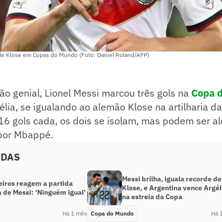
 de Klose em Copas do Mundo (Foto: Daniel Roland/AFP)
o genial, Lionel Messi marcou três gols na
Copa 
élia, se igualando ao alemão Klose na artilharia da
16 gols cada, os dois se isolam, mas podem ser a
por Mbappé.
ADAS
Messi brilha, iguala recorde de
eiros reagem a partida
Klose, e Argentina vence Argél
a de Messi: ‘Ninguém igual’
na estreia da Copa
Há 1 mês
Copa do Mundo
Há 