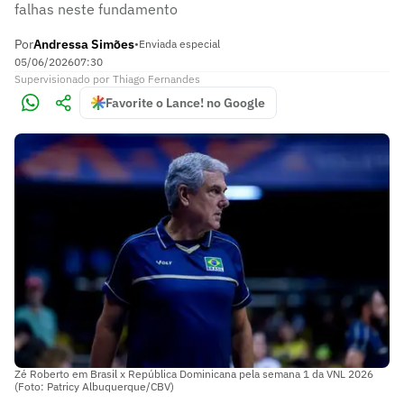
falhas neste fundamento
Por
Andressa Simões
•
Enviada especial
05/06/2026
07:30
Supervisionado
por
Thiago Fernandes
Favorite o Lance! no Google
Zé Roberto em Brasil x República Dominicana pela semana 1 da VNL 2026
(Foto: Patricy Albuquerque/CBV)