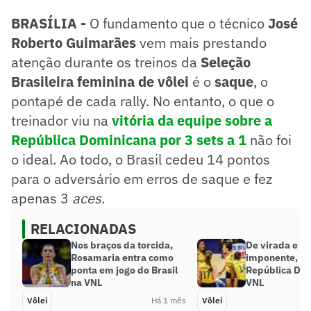
BRASÍLIA -
O fundamento que o técnico
José
Roberto Guimarães
vem mais prestando
atenção durante os treinos da
Seleção
Brasileira feminina de vôlei
é o
saque
, o
pontapé de cada rally. No entanto, o que o
treinador viu na
vitória da equipe sobre a
República Dominicana por 3 sets a 1
não foi
o ideal. Ao todo, o Brasil cedeu 14 pontos
para o adversário em erros de saque e fez
apenas 3
aces
.
RELACIONADAS
Nos braços da torcida,
De virada e c
Rosamaria entra como
imponente, Br
ponta em jogo do Brasil
República Dom
na VNL
VNL
Vôlei
Há 1 mês
Vôlei