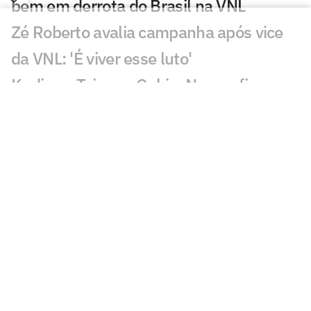
bem em derrota do Brasil na VNL
Zé Roberto avalia campanha após vice
da VNL: 'É viver esse luto'
Kudiess, Tainara, Gabi e Nyeme ficam
sem medalha da VNL
Derrota do Brasil na final da VNL
maltrata torcedores: 'Dor'
Quem fez mais falta para o Brasil na
final da VNL? Dê sua opinião!
Brasil coloca quatro jogadoras entre os
destaques estatísticos da VNL
Vargas ganha MVP e completa seleção