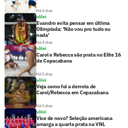
Há 4 dias
vôlei
Evandro evita pensar em última
Olimpíada: 'Não vou pro tudo ou
nada'
Há 4 dias
vôlei
Carol e Rebecca são prata no Elite 16
de Copacabana
Há 5 dias
vôlei
Veja como foi a derrota de
Carol/Rebecca em Copacabana
Há 5 dias
vôlei
Vice de novo? Seleção americana
amarga a quarta prata na VNL