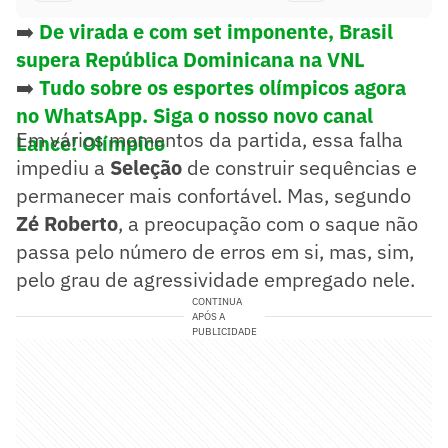
➡️
De virada e com set imponente, Brasil
supera República Dominicana na VNL
➡️
Tudo sobre os esportes olímpicos agora
no WhatsApp. Siga o nosso novo canal
Em vários momentos da partida, essa falha
Lance! Olímpico
impediu a
Seleção
de construir sequências e
permanecer mais confortável. Mas, segundo
Zé Roberto
, a preocupação com o saque não
passa pelo número de erros em si, mas, sim,
pelo grau de agressividade empregado nele.
CONTINUA
APÓS A
PUBLICIDADE