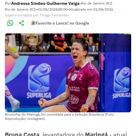
Por
Andressa Simões
Guilherme Veiga
•
•
Rio de Janeiro (RJ)
Rio de Janeiro (RJ)
•
01/06/2026
08:00
•
Atualizado em
01/06/2026
Supervisionados
por
Thiago Fernandes
Favorite o Lance! no Google
Bruninha, do Maringá, foi convidada para a Seleção Brasileira (Foto:
Reprodução/ Instagram)
Bruna Costa
, levantadora do
Maringá
- atual