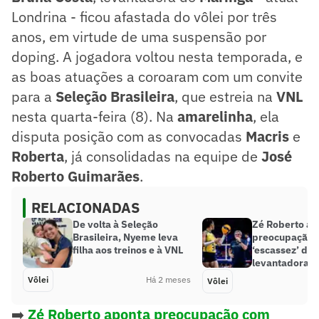
Londrina - ficou afastada do vôlei por três
anos, em virtude de uma suspensão por
doping. A jogadora voltou nesta temporada, e
as boas atuações a coroaram com um convite
para a
Seleção Brasileira
, que estreia na
VNL
nesta quarta-feira (8). Na
amarelinha
, ela
disputa posição com as convocadas
Macris
e
Roberta
, já consolidadas na equipe de
José
Roberto Guimarães
.
RELACIONADAS
De volta à Seleção
Zé Roberto ap
Brasileira, Nyeme leva
preocupação 
filha aos treinos e à VNL
‘escassez’ de
levantadoras n
Vôlei
Há 2 meses
Vôlei
➡️
Zé Roberto aponta preocupação com