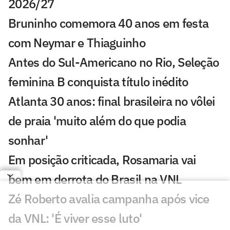
2026/27
Bruninho comemora 40 anos em festa
com Neymar e Thiaguinho
Antes do Sul-Americano no Rio, Seleção
feminina B conquista título inédito
Atlanta 30 anos: final brasileira no vôlei
de praia 'muito além do que podia
sonhar'
Em posição criticada, Rosamaria vai
bem em derrota do Brasil na VNL
Zé Roberto avalia campanha após vice
da VNL: 'É viver esse luto'