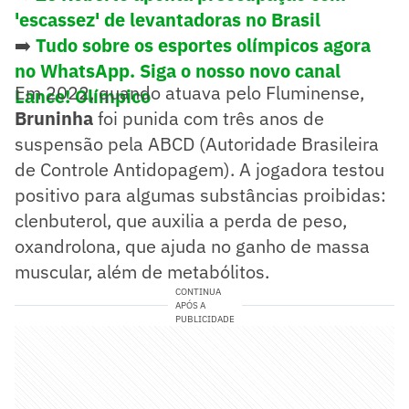
'escassez' de levantadoras no Brasil
➡️
Tudo sobre os esportes olímpicos agora
no WhatsApp. Siga o nosso novo canal
Em 2022, quando atuava pelo Fluminense,
Lance! Olímpico
Bruninha
foi punida com três anos de
suspensão pela ABCD (Autoridade Brasileira
de Controle Antidopagem). A jogadora testou
positivo para algumas substâncias proibidas:
clenbuterol, que auxilia a perda de peso,
oxandrolona, que ajuda no ganho de massa
muscular, além de metabólitos.
CONTINUA
APÓS A
PUBLICIDADE