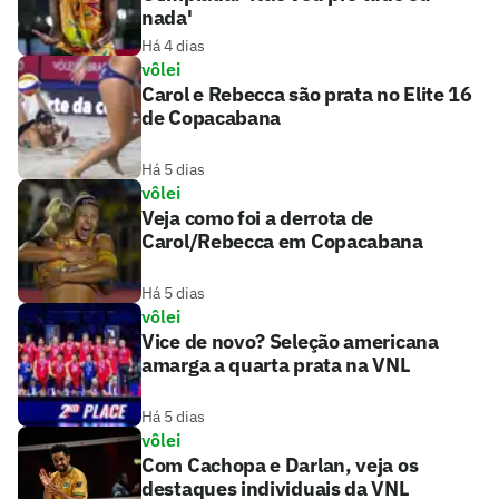
nada'
Há 4 dias
vôlei
Carol e Rebecca são prata no Elite 16
de Copacabana
Há 5 dias
vôlei
Veja como foi a derrota de
Carol/Rebecca em Copacabana
Há 5 dias
vôlei
Vice de novo? Seleção americana
amarga a quarta prata na VNL
Há 5 dias
vôlei
Com Cachopa e Darlan, veja os
destaques individuais da VNL